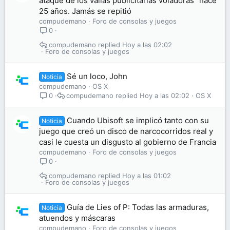
ataque de los vallas publicitarias voladoras" hace
25 años. Jamás se repitió
compudemano
Foro de consolas y juegos
0
compudemano
Hoy a las 02:02
Foro de consolas y juegos
Sé un loco, John
Noticia
compudemano
OS X
compudemano
Hoy a las 02:02
OS X
0
Cuando Ubisoft se implicó tanto con su
Noticia
juego que creó un disco de narcocorridos real y
casi le cuesta un disgusto al gobierno de Francia
compudemano
Foro de consolas y juegos
0
compudemano
Hoy a las 01:02
Foro de consolas y juegos
Guía de Lies of P: Todas las armaduras,
Noticia
atuendos y máscaras
compudemano
Foro de consolas y juegos