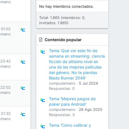
emano
No hay miembros conectados.
Total: 1.865 (miembros: 0,
invitados: 1.865)
 01:02
emano
Contenido popular
Tema 'Qué ver este fin de
semana en streaming: ciencia
 23:42
ficción de altísimo nivel en
emano
una de las mejores películas
del género. No te pierdas
Blade Runner 2049'
compudemano
5 Jul 2024
 22:02
Respuestas: 0
emano
Tema 'Mejores juegos de
poker para Android'
compudemano
26 Ago 2025
s 21:32
Respuestas: 3
emano
Tema 'Cómo calibrar y