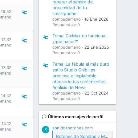
reparar el sensor de
proximidad de tu
s 19:52
smartphone'
emano
compudemano
18 Ene 2026
Respuestas: 0
Tema 'DixMax no funciona:
s 17:32
¿qué hacer?'
emano
compudemano
22 Ene 2025
Respuestas: 0
Tema 'La fábula al más puro
s 17:32
estilo Studio Ghibli es
emano
preciosa e implacable
atacando tus sentimientos.
Análisis de Neva'
compudemano
22 Oct 2024
s 14:42
Respuestas: 0
emano
Últimos mensajes de perfil
s 14:12
sonidosbotones.com
emano
S
Botones de Sonidos y Meme Soundboard Gratis