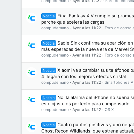
compudemano
Ayer a las 12:32
Foro de consol
Final Fantasy XIV cumple su promesa
Noticia
parche que acelera las cargas
compudemano
Ayer a las 11:22
Foro de consol
Sadie Sink confirma su aparición en 
Noticia
más esperadas de la nueva era de Marvel S
compudemano
Ayer a las 11:22
Foro de consol
Xiaomi va a cambiar sus teléfonos 
Noticia
4 llegará con los mejores efectos cristal
compudemano
Ayer a las 11:22
Smartphones A
No, la alarma del iPhone no suena s
Noticia
este ajuste es perfecto para compensarlo
compudemano
Ayer a las 11:22
OS X
Cuatro puntos positivos y uno negati
Noticia
Ghost Recon Wildlands, que estrena actuali