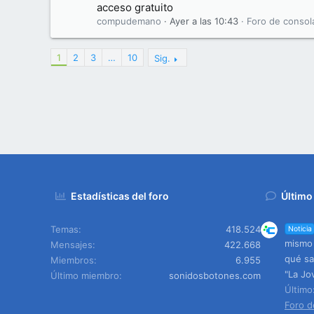
acceso gratuito
compudemano
Ayer a las 10:43
Foro de consol
1
2
3
…
10
Sig.
Estadísticas del foro
Último
Temas
418.524
Noticia
mismo 
Mensajes
422.668
qué sa
Miembros
6.955
"La Jo
Último miembro
sonidosbotones.com
Últim
Foro d