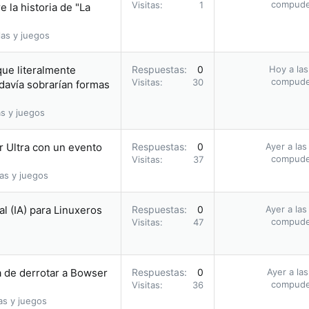
compud
Visitas
1
 la historia de "La
as y juegos
que literalmente
Respuestas
0
Hoy a las
compud
Visitas
30
davía sobrarían formas
s y juegos
r Ultra con un evento
Respuestas
0
Ayer a las
compud
Visitas
37
as y juegos
al (IA) para Linuxeros
Respuestas
0
Ayer a las
compud
Visitas
47
a de derrotar a Bowser
Respuestas
0
Ayer a la
compud
Visitas
36
as y juegos