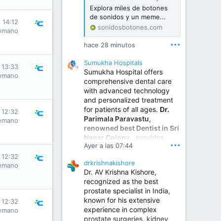
Explora miles de botones
de sonidos y un meme...
s 14:12
sonidosbotones.com
emano
•••
hace 28 minutos
Sumukha Hospitals
s 13:33
Sumukha Hospital offers
emano
comprehensive dental care
with advanced technology
and personalized treatment
for patients of all ages.
Dr.
s 12:32
Parimala Paravastu,
emano
renowned best Dentist in Sri
Nagar Colony
, provides
•••
Ayer a las 07:44
expert care for tooth pain,
gum disease, root canal
s 12:32
drkrishnakishore
treatment, dental implants,
emano
Dr. AV Krishna Kishore,
smile designing, cosmetic
recognized as the best
dentistry.
prostate specialist in India,
known for his extensive
s 12:32
experience in complex
Sumukha Hospital | Ear, Nose & Throat, Dental & Maxillofacial Surgery Center
emano
prostate surgeries, kidney