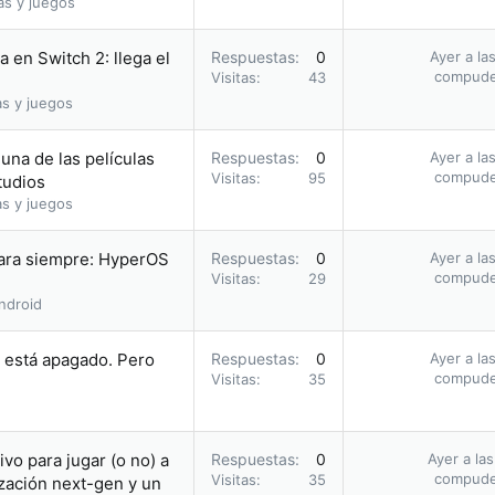
as y juegos
 en Switch 2: llega el
Respuestas
0
Ayer a la
compud
Visitas
43
as y juegos
una de las películas
Respuestas
0
Ayer a la
compud
Visitas
95
tudios
as y juegos
para siempre: HyperOS
Respuestas
0
Ayer a la
compud
Visitas
29
ndroid
i está apagado. Pero
Respuestas
0
Ayer a la
compud
Visitas
35
vo para jugar (o no) a
Respuestas
0
Ayer a la
compud
Visitas
35
zación next-gen y un