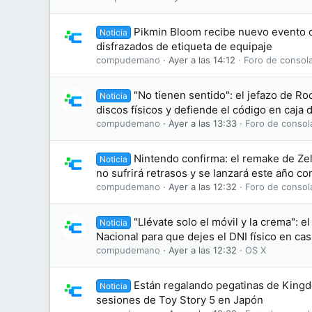
Pikmin Bloom recibe nuevo evento d
Noticia
disfrazados de etiqueta de equipaje
compudemano
Ayer a las 14:12
Foro de consol
"No tienen sentido": el jefazo de Ro
Noticia
discos físicos y defiende el código en caja
compudemano
Ayer a las 13:33
Foro de consol
Nintendo confirma: el remake de Zel
Noticia
no sufrirá retrasos y se lanzará este año c
compudemano
Ayer a las 12:32
Foro de consol
"Llévate solo el móvil y la crema": el
Noticia
Nacional para que dejes el DNI físico en cas
compudemano
Ayer a las 12:32
OS X
Están regalando pegatinas de King
Noticia
sesiones de Toy Story 5 en Japón