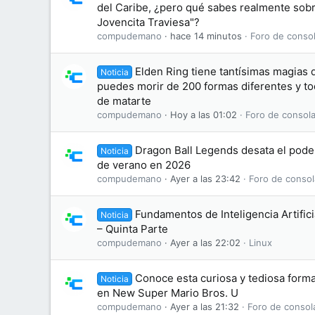
del Caribe, ¿pero qué sabes realmente sobre
Jovencita Traviesa"?
compudemano
hace 14 minutos
Foro de consol
Elden Ring tiene tantísimas magias 
Noticia
puedes morir de 200 formas diferentes y to
de matarte
compudemano
Hoy a las 01:02
Foro de consola
Dragon Ball Legends desata el pode
Noticia
de verano en 2026
compudemano
Ayer a las 23:42
Foro de consol
Fundamentos de Inteligencia Artifici
Noticia
– Quinta Parte
compudemano
Ayer a las 22:02
Linux
Conoce esta curiosa y tediosa form
Noticia
en New Super Mario Bros. U
compudemano
Ayer a las 21:32
Foro de consol