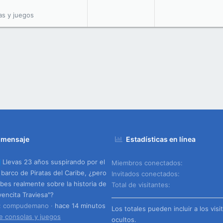
as y juegos
 mensaje
Estadísticas en línea
Llevas 23 años suspirando por el
Miembros conectados
barco de Piratas del Caribe, ¿pero
Invitados conectados
bes realmente sobre la historia de
Total de visitantes
vencita Traviesa"?
o: compudemano
hace 14 minutos
Los totales pueden incluir a los visi
e consolas y juegos
ocultos.