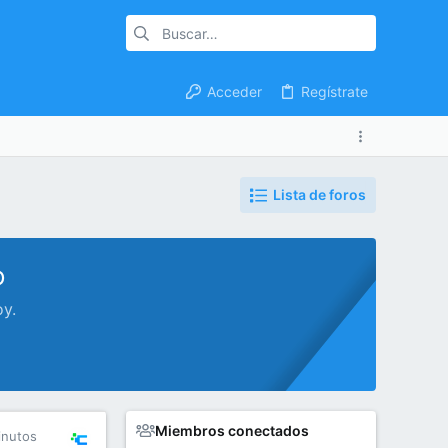
Acceder
Regístrate
Lista de foros
o
oy.
Miembros conectados
inutos