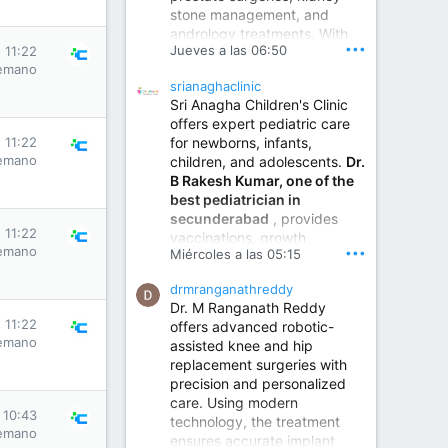
stone management, and
www.sumukhahospitals.co
andrology treatments. With
m
•••
Jueves a las 06:50
s 11:22
years of surgical practice and
emano
a strong focus on minimally
srianaghaclinic
invasive and robotic
Sri Anagha Children's Clinic
techniques.
offers expert pediatric care
for newborns, infants,
s 11:22
emano
children, and adolescents.
Dr.
Best Urologist in Vijayawada | Urology Specialist in Vijayawada
B Rakesh Kumar, one of the
Dr. A. V. Krishna Kishore,
best pediatrician in
the Best Urologist...
secunderabad
, provides
s 11:22
vaccinations, growth
www.drkrishnakishore.com
emano
•••
Miércoles a las 05:15
monitoring, newborn care,
treatment for childhood
drmranganathreddy
illnesses, nutrition guidance,
Dr. M Ranganath Reddy
and preventive healthcare in
s 11:22
offers advanced robotic-
a child-friendly environment.
emano
assisted knee and hip
replacement surgeries with
precision and personalized
Children Hospital in Secunderabad | Best Pediatrician in Hyderabad | Neonatologist in Medchal
care. Using modern
Our pediatrician and
s 10:43
technology, the treatment
Neonatologist team at...
emano
ensures accurate implant
www.srianaghaclinic.com