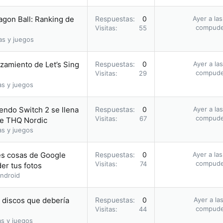
agon Ball: Ranking de
Respuestas
0
Ayer a la
compud
Visitas
55
as y juegos
nzamiento de Let’s Sing
Respuestas
0
Ayer a la
compud
Visitas
29
as y juegos
endo Switch 2 se llena
Respuestas
0
Ayer a la
compud
Visitas
67
de THQ Nordic
as y juegos
res cosas de Google
Respuestas
0
Ayer a la
compud
Visitas
74
er tus fotos
ndroid
s discos que debería
Respuestas
0
Ayer a la
compud
Visitas
44
as y juegos