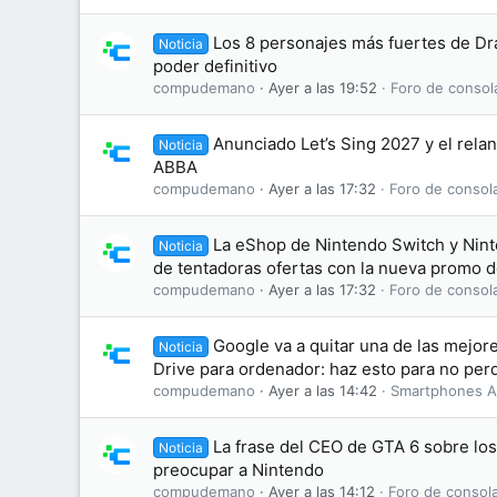
Los 8 personajes más fuertes de Dr
Noticia
poder definitivo
compudemano
Ayer a las 19:52
Foro de consol
Anunciado Let’s Sing 2027 y el rela
Noticia
ABBA
compudemano
Ayer a las 17:32
Foro de consol
La eShop de Nintendo Switch y Nint
Noticia
de tentadoras ofertas con la nueva promo 
compudemano
Ayer a las 17:32
Foro de consol
Google va a quitar una de las mejo
Noticia
Drive para ordenador: haz esto para no perd
compudemano
Ayer a las 14:42
Smartphones A
La frase del CEO de GTA 6 sobre lo
Noticia
preocupar a Nintendo
compudemano
Ayer a las 14:12
Foro de consol