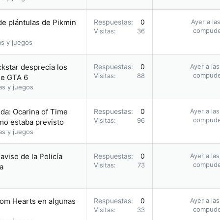
e plántulas de Pikmin
Respuestas
0
Ayer a la
compud
Visitas
36
as y juegos
ckstar desprecia los
Respuestas
0
Ayer a la
compud
Visitas
88
 de GTA 6
as y juegos
da: Ocarina of Time
Respuestas
0
Ayer a la
compud
Visitas
96
omo estaba previsto
as y juegos
 aviso de la Policía
Respuestas
0
Ayer a la
compud
Visitas
73
a
dom Hearts en algunas
Respuestas
0
Ayer a la
compud
Visitas
33