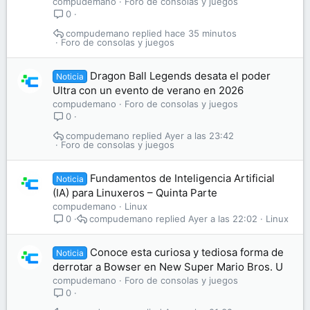
compudemano
Foro de consolas y juegos
0
compudemano
hace 35 minutos
Foro de consolas y juegos
Dragon Ball Legends desata el poder
Noticia
Ultra con un evento de verano en 2026
compudemano
Foro de consolas y juegos
0
compudemano
Ayer a las 23:42
Foro de consolas y juegos
Fundamentos de Inteligencia Artificial
Noticia
(IA) para Linuxeros – Quinta Parte
compudemano
Linux
compudemano
Ayer a las 22:02
Linux
0
Conoce esta curiosa y tediosa forma de
Noticia
derrotar a Bowser en New Super Mario Bros. U
compudemano
Foro de consolas y juegos
0