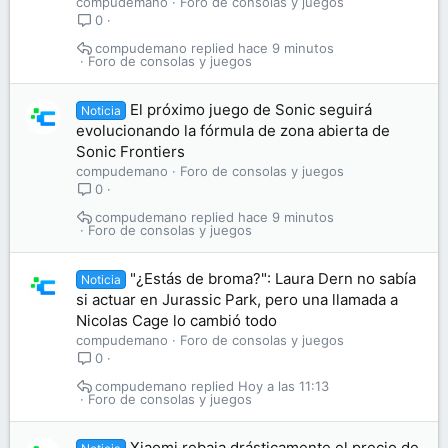
compudemano
Foro de consolas y juegos
0
compudemano
hace 9 minutos
Foro de consolas y juegos
El próximo juego de Sonic seguirá
Noticia
evolucionando la fórmula de zona abierta de
Sonic Frontiers
compudemano
Foro de consolas y juegos
0
compudemano
hace 9 minutos
Foro de consolas y juegos
"¿Estás de broma?": Laura Dern no sabía
Noticia
si actuar en Jurassic Park, pero una llamada a
Nicolas Cage lo cambió todo
compudemano
Foro de consolas y juegos
0
compudemano
Hoy a las 11:13
Foro de consolas y juegos
Xiaomi rebaja drásticamente el precio de