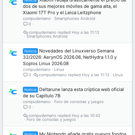
Noticia
dos de sus mejores móviles de gama alta, el
Xiaomi 17T Pro y el Leica Leitzphone
compudemano
Smartphones Android
0
compudemano
Hoy a las 11:13
Smartphones Android
Novedades del Linuxverso Semana
Noticia
32/2026: AerynOS 2026.08, NetHydra 1.1.0 y
Soplos Linux 2026.08
compudemano
Linux
compudemano
Hoy a las 11:13
Linux
0
Deltarune lanza esta críptica web oficial
Noticia
de su Capítulo 7B
compudemano
Foro de consolas y juegos
0
compudemano
Hoy a las 10:42
Foro de consolas y juegos
My Nintendo añade gratis nuevos fondos
Noticia