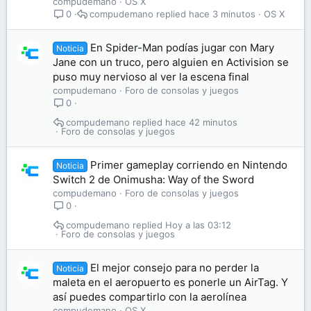
compudemano
OS X
compudemano
hace 3 minutos
OS X
0
En Spider-Man podías jugar con Mary
Noticia
Jane con un truco, pero alguien en Activision se
puso muy nervioso al ver la escena final
compudemano
Foro de consolas y juegos
0
compudemano
hace 42 minutos
Foro de consolas y juegos
Primer gameplay corriendo en Nintendo
Noticia
Switch 2 de Onimusha: Way of the Sword
compudemano
Foro de consolas y juegos
0
compudemano
Hoy a las 03:12
Foro de consolas y juegos
El mejor consejo para no perder la
Noticia
maleta en el aeropuerto es ponerle un AirTag. Y
así puedes compartirlo con la aerolínea
compudemano
OS X