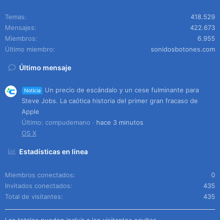
Temas
418.529
Mensajes
422.673
Miembros
6.955
Último miembro
sonidosbotones.com
Último mensaje
Un precio de escándalo y un cese fulminante para
Noticia
Steve Jobs. La caótica historia del primer gran fracaso de
Apple
Último: compudemano
hace 3 minutos
OS X
Estadísticas en línea
Miembros conectados
0
Invitados conectados
435
Total de visitantes
435
Los totales pueden incluir a los visitantes ocultos.