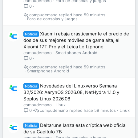
compudemano
Foro de consolas y juegos
0
compudemano
hace 59 minutos
Foro de consolas y juegos
Xiaomi rebaja drásticamente el precio de
Noticia
dos de sus mejores móviles de gama alta, el
Xiaomi 17T Pro y el Leica Leitzphone
compudemano
Smartphones Android
0
compudemano
hace 59 minutos
Smartphones Android
Novedades del Linuxverso Semana
Noticia
32/2026: AerynOS 2026.08, NetHydra 1.1.0 y
Soplos Linux 2026.08
compudemano
Linux
compudemano
hace 59 minutos
Linux
0
Deltarune lanza esta críptica web oficial
Noticia
de su Capítulo 7B
compudemano
Foro de consolas y juegos