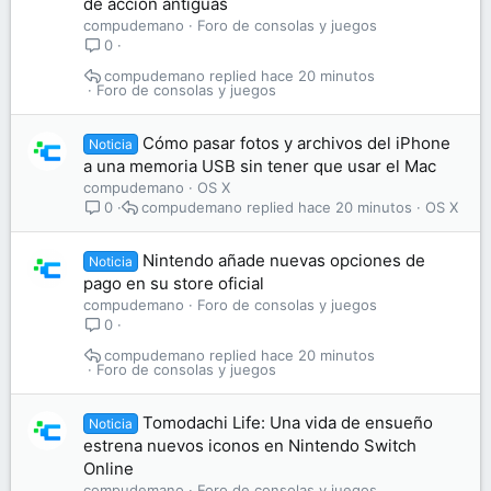
de acción antiguas
compudemano
Foro de consolas y juegos
0
compudemano
hace 20 minutos
Foro de consolas y juegos
Cómo pasar fotos y archivos del iPhone
Noticia
a una memoria USB sin tener que usar el Mac
compudemano
OS X
compudemano
hace 20 minutos
OS X
0
Nintendo añade nuevas opciones de
Noticia
pago en su store oficial
compudemano
Foro de consolas y juegos
0
compudemano
hace 20 minutos
Foro de consolas y juegos
Tomodachi Life: Una vida de ensueño
Noticia
estrena nuevos iconos en Nintendo Switch
Online
compudemano
Foro de consolas y juegos