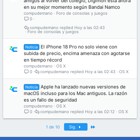
amigos al volver del colegio, Digimon está ahora
en su mejor momento según Bandai Namco
compudemano
Foro de consolas y juegos
0
compudemano
Hoy a las 02:43
Foro de consolas y juegos
El iPhone 18 Pro no solo viene con
Noticia
subida de precio, encima amenaza con agotarse
en tiempo récord
compudemano
OS X
compudemano
Hoy a las 02:43
OS X
0
Apple ha lanzado nuevas versiones de
Noticia
macOS incluso para los Mac antiguos. La razón
es un fallo de seguridad
compudemano
OS X
compudemano
Hoy a las 02:12
OS X
0
Último
1 de 10
Sig.