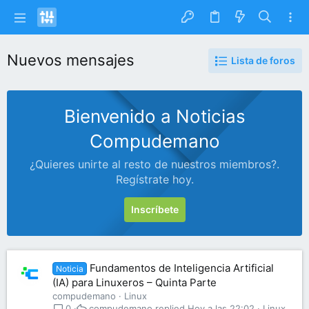
Nuevos mensajes
Lista de foros
Bienvenido a Noticias
Compudemano
¿Quieres unirte al resto de nuestros miembros?.
Regístrate hoy.
Inscríbete
Fundamentos de Inteligencia Artificial
Noticia
(IA) para Linuxeros – Quinta Parte
compudemano
Linux
compudemano
Hoy a las 22:02
Linux
0