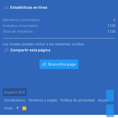
Estadísticas en línea
Miembros conectados
0
Invitados conectados
1.126
Total de visitantes
1.126
Los totales pueden incluir a los visitantes ocultos.
Compartir esta página
Share this page
Español (ES)
Arr
Contáctanos
Términos y reglas
Política de privacidad
Ayuda
Inicio
R
Pie
S
S