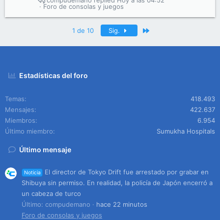
compudemano
Hoy a las 04:52
Foro de consolas y juegos
Último
1 de 10
Sig.
Estadísticas del foro
Temas
418.493
Mensajes
422.637
Miembros
6.954
Último miembro
Sumukha Hospitals
Último mensaje
El director de Tokyo Drift fue arrestado por grabar en
Noticia
Shibuya sin permiso. En realidad, la policía de Japón encerró a
un cabeza de turco
Último: compudemano
hace 22 minutos
Foro de consolas y juegos