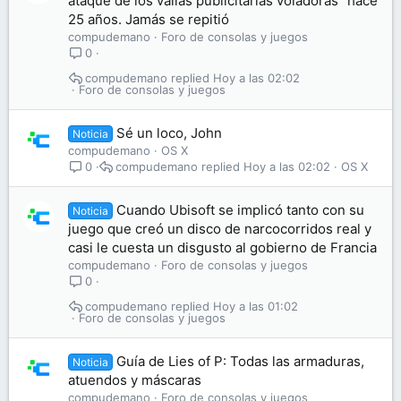
ataque de los vallas publicitarias voladoras" hace
25 años. Jamás se repitió
compudemano
Foro de consolas y juegos
0
compudemano
Hoy a las 02:02
Foro de consolas y juegos
Sé un loco, John
Noticia
compudemano
OS X
compudemano
Hoy a las 02:02
OS X
0
Cuando Ubisoft se implicó tanto con su
Noticia
juego que creó un disco de narcocorridos real y
casi le cuesta un disgusto al gobierno de Francia
compudemano
Foro de consolas y juegos
0
compudemano
Hoy a las 01:02
Foro de consolas y juegos
Guía de Lies of P: Todas las armaduras,
Noticia
atuendos y máscaras
compudemano
Foro de consolas y juegos