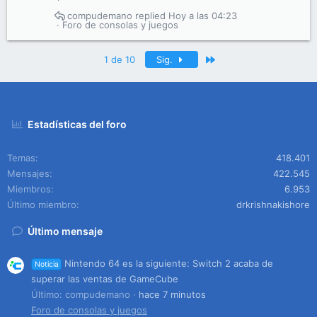
compudemano
Hoy a las 04:23
Foro de consolas y juegos
Último
1 de 10
Sig.
Estadísticas del foro
Temas
418.401
Mensajes
422.545
Miembros
6.953
Último miembro
drkrishnakishore
Último mensaje
Nintendo 64 es la siguiente: Switch 2 acaba de
Noticia
superar las ventas de GameCube
Último: compudemano
hace 7 minutos
Foro de consolas y juegos