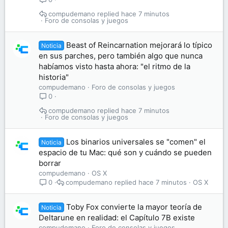
compudemano
hace 7 minutos
Foro de consolas y juegos
Beast of Reincarnation mejorará lo típico
Noticia
en sus parches, pero también algo que nunca
habíamos visto hasta ahora: "el ritmo de la
historia"
compudemano
Foro de consolas y juegos
0
compudemano
hace 7 minutos
Foro de consolas y juegos
Los binarios universales se "comen" el
Noticia
espacio de tu Mac: qué son y cuándo se pueden
borrar
compudemano
OS X
compudemano
hace 7 minutos
OS X
0
Toby Fox convierte la mayor teoría de
Noticia
Deltarune en realidad: el Capítulo 7B existe
compudemano
Foro de consolas y juegos