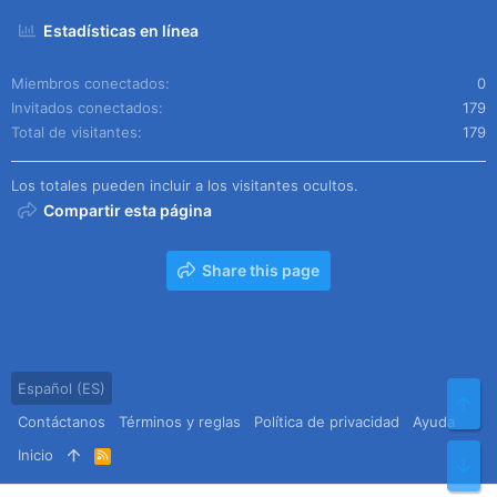
Estadísticas en línea
Miembros conectados
0
Invitados conectados
179
Total de visitantes
179
Los totales pueden incluir a los visitantes ocultos.
Compartir esta página
Share this page
Español (ES)
Arr
Contáctanos
Términos y reglas
Política de privacidad
Ayuda
Inicio
R
Pie
S
S