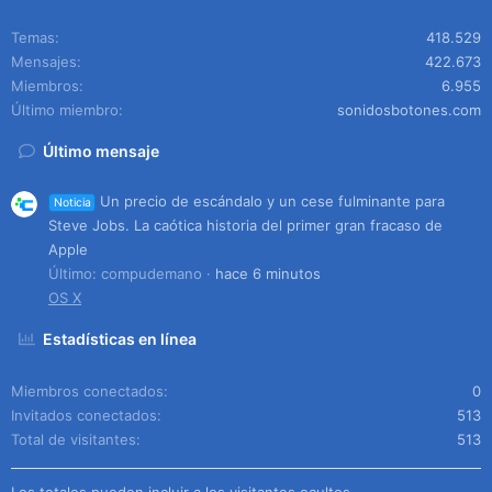
Temas
418.529
Mensajes
422.673
Miembros
6.955
Último miembro
sonidosbotones.com
Último mensaje
Un precio de escándalo y un cese fulminante para
Noticia
Steve Jobs. La caótica historia del primer gran fracaso de
Apple
Último: compudemano
hace 6 minutos
OS X
Estadísticas en línea
Miembros conectados
0
Invitados conectados
513
Total de visitantes
513
Los totales pueden incluir a los visitantes ocultos.