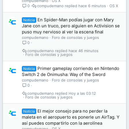
compudemano
OS X
compudemano
hace 6 minutos
OS X
0
En Spider-Man podías jugar con Mary
Noticia
Jane con un truco, pero alguien en Activision se
puso muy nervioso al ver la escena final
compudemano
Foro de consolas y juegos
0
compudemano
hace 46 minutos
Foro de consolas y juegos
Primer gameplay corriendo en Nintendo
Noticia
Switch 2 de Onimusha: Way of the Sword
compudemano
Foro de consolas y juegos
0
compudemano
Hoy a las 03:12
Foro de consolas y juegos
El mejor consejo para no perder la
Noticia
maleta en el aeropuerto es ponerle un AirTag. Y
así puedes compartirlo con la aerolínea
compudemano
OS X