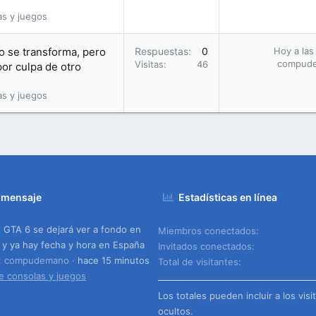
as y juegos
do se transforma, pero
Respuestas
0
Hoy a las
compud
Visitas
46
or culpa de otro
as y juegos
 mensaje
Estadísticas en línea
GTA 6 se dejará ver a fondo en
Miembros conectados
x y ya hay fecha y hora en España
Invitados conectados
o: compudemano
hace 15 minutos
Total de visitantes
e consolas y juegos
Los totales pueden incluir a los visi
ocultos.