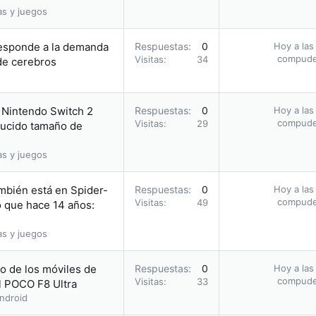
as y juegos
responde a la demanda
Respuestas
0
Hoy a las
compud
Visitas
34
de cerebros
a Nintendo Switch 2
Respuestas
0
Hoy a las
compud
Visitas
29
ducido tamaño de
as y juegos
mbién está en Spider-
Respuestas
0
Hoy a las
compud
Visitas
49
 que hace 14 años:
as y juegos
o de los móviles de
Respuestas
0
Hoy a las
compud
Visitas
33
l POCO F8 Ultra
ndroid