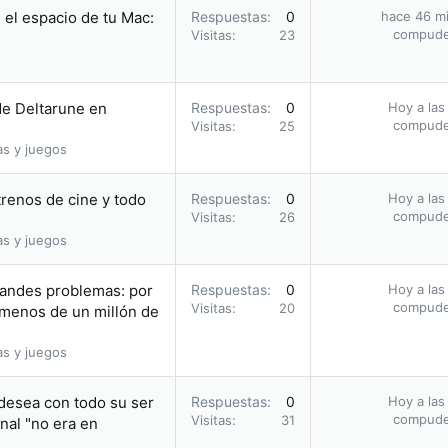
 el espacio de tu Mac:
Respuestas
0
hace 46 m
compud
Visitas
23
de Deltarune en
Respuestas
0
Hoy a las
compud
Visitas
25
as y juegos
renos de cine y todo
Respuestas
0
Hoy a las
compud
Visitas
26
as y juegos
andes problemas: por
Respuestas
0
Hoy a las
compud
Visitas
20
e menos de un millón de
as y juegos
 desea con todo su ser
Respuestas
0
Hoy a las
compud
Visitas
31
inal "no era en