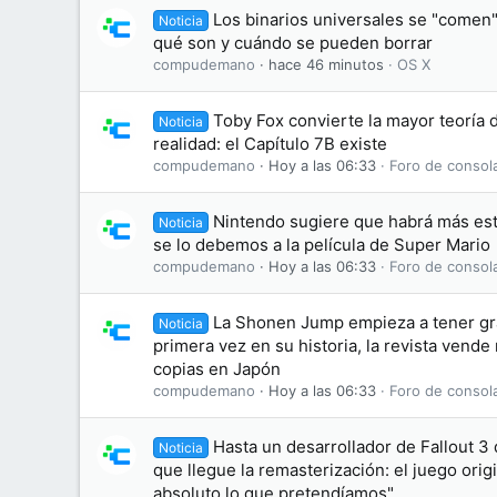
Los binarios universales se "comen"
Noticia
qué son y cuándo se pueden borrar
compudemano
hace 46 minutos
OS X
Toby Fox convierte la mayor teoría 
Noticia
realidad: el Capítulo 7B existe
compudemano
Hoy a las 06:33
Foro de consol
Nintendo sugiere que habrá más est
Noticia
se lo debemos a la película de Super Mario
compudemano
Hoy a las 06:33
Foro de consol
La Shonen Jump empieza a tener gr
Noticia
primera vez en su historia, la revista vend
copias en Japón
compudemano
Hoy a las 06:33
Foro de consol
Hasta un desarrollador de Fallout 3
Noticia
que llegue la remasterización: el juego orig
absoluto lo que pretendíamos"