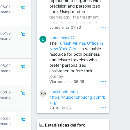
replacement surgeries with
precision and personalized
Children Hospital in Secunderabad | Best Pediatrician in Hyderabad | Neonatologist in Medchal
 06:02
care. Using modern
emano
Our pediatrician and
technology, the treatment
Neonatologist team at...
ensures accurate implant
www.srianaghaclinic.com
•••
Lunes a las 07:23
placement, reduced pain,
 05:32
quicker recovery, and
bunchmario77
emano
improved joint function,
B
The
Turkish Airlines Office in
helping patients return to an
New York City
is a valuable
active and comfortable
resource for both business
lifestyle.
and leisure travelers who
prefer personalized
 05:02
assistance before their
emano
Orthopedic Surgeon in Kondapur | Best Orthopedic Doctor in Kondapur | Dr. M. Ranganath Reddy
journey.
Consult Dr. M. Ranganath
•••
Viernes a las 05:09
Reddy, the best...
nuoichonhuong
 05:02
www.drranganathreddy.co
https://nuoichonhuong.com/b
emano
m
log/
•••
29 Jul 2026
 05:02
emano
Estadísticas del foro