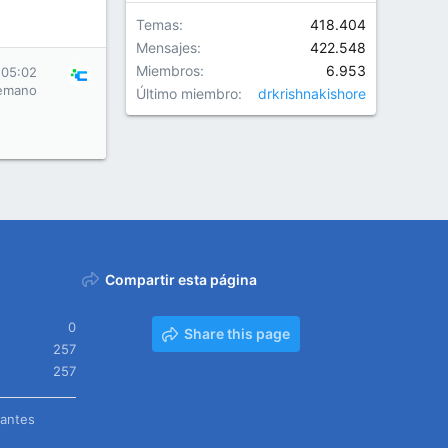
Temas
418.404
Mensajes
422.548
Miembros
6.953
 05:02
emano
Último miembro
drkrishnakishore
Compartir esta página
0
Share this page
257
257
tantes