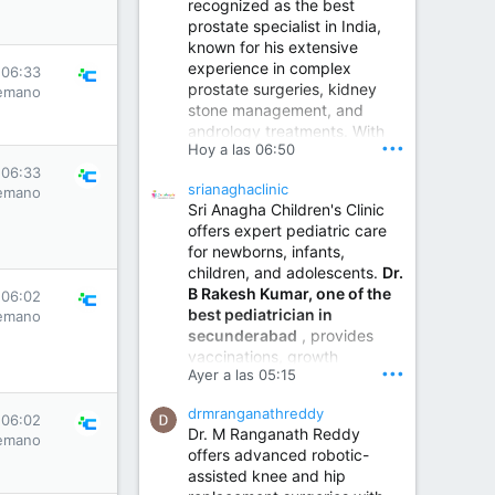
recognized as the best
prostate specialist in India,
known for his extensive
experience in complex
 06:33
prostate surgeries, kidney
emano
stone management, and
andrology treatments. With
•••
Hoy a las 06:50
years of surgical practice and
a strong focus on minimally
 06:33
srianaghaclinic
emano
invasive and robotic
Sri Anagha Children's Clinic
techniques.
offers expert pediatric care
for newborns, infants,
children, and adolescents.
Dr.
Best Urologist in Vijayawada | Urology Specialist in Vijayawada
B Rakesh Kumar, one of the
 06:02
Dr. A. V. Krishna Kishore,
best pediatrician in
emano
the Best Urologist...
secunderabad
, provides
vaccinations, growth
www.drkrishnakishore.com
•••
Ayer a las 05:15
monitoring, newborn care,
treatment for childhood
drmranganathreddy
illnesses, nutrition guidance,
 06:02
Dr. M Ranganath Reddy
and preventive healthcare in
emano
offers advanced robotic-
a child-friendly environment.
assisted knee and hip