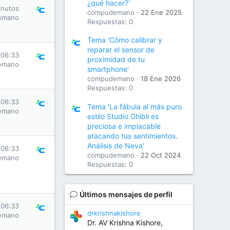
¿qué hacer?'
inutos
compudemano
22 Ene 2025
emano
Respuestas: 0
Tema 'Cómo calibrar y
reparar el sensor de
 06:33
proximidad de tu
emano
smartphone'
compudemano
18 Ene 2026
Respuestas: 0
 06:33
Tema 'La fábula al más puro
emano
estilo Studio Ghibli es
preciosa e implacable
atacando tus sentimientos.
Análisis de Neva'
 06:33
compudemano
22 Oct 2024
emano
Respuestas: 0
Últimos mensajes de perfil
 06:33
drkrishnakishore
emano
Dr. AV Krishna Kishore,