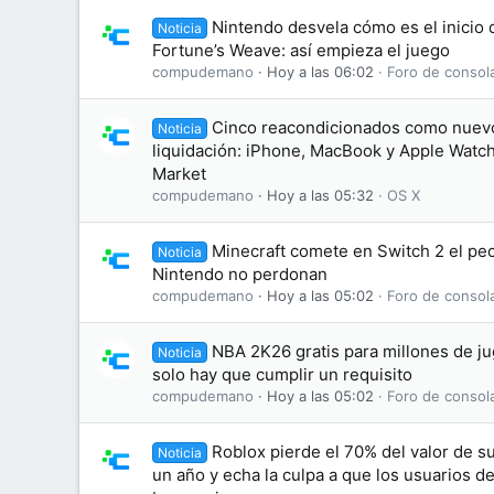
Nintendo desvela cómo es el inicio
Noticia
Fortune’s Weave: así empieza el juego
compudemano
Hoy a las 06:02
Foro de consol
Cinco reacondicionados como nuevo
Noticia
liquidación: iPhone, MacBook y Apple Watc
Market
compudemano
Hoy a las 05:32
OS X
Minecraft comete en Switch 2 el pe
Noticia
Nintendo no perdonan
compudemano
Hoy a las 05:02
Foro de consol
NBA 2K26 gratis para millones de j
Noticia
solo hay que cumplir un requisito
compudemano
Hoy a las 05:02
Foro de consol
Roblox pierde el 70% del valor de s
Noticia
un año y echa la culpa a que los usuarios d