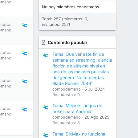
emano
No hay miembros conectados.
Total: 257 (miembros: 0,
inutos
invitados: 257)
emano
Contenido popular
inutos
Tema 'Qué ver este fin de
emano
semana en streaming: ciencia
ficción de altísimo nivel en
una de las mejores películas
del género. No te pierdas
inutos
Blade Runner 2049'
emano
compudemano
5 Jul 2024
Respuestas: 0
Tema 'Mejores juegos de
inutos
poker para Android'
emano
compudemano
26 Ago 2025
Respuestas: 3
Tema 'DixMax no funciona: