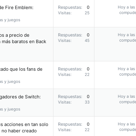
 de Fire Emblem:
Respuestas
0
Hoy a las
compud
Visitas
25
as y juegos
s a precio de
Respuestas
0
Hoy a las
compud
Visitas
45
h más baratos en Back
cado que los fans de
Respuestas
0
Hoy a las
compud
Visitas
22
as y juegos
ugadores de Switch:
Respuestas
0
Hoy a las
compud
Visitas
33
as y juegos
us acciones en tan solo
Respuestas
0
Hoy a las
compud
Visitas
22
e no haber creado