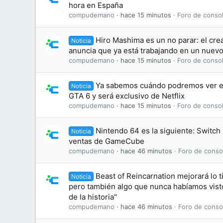
hora en España
compudemano
hace 15 minutos
Foro de consol
Hiro Mashima es un no parar: el crea
Noticia
anuncia que ya está trabajando en un nuev
compudemano
hace 15 minutos
Foro de consol
Ya sabemos cuándo podremos ver e
Noticia
GTA 6 y será exclusivo de Netflix
compudemano
hace 15 minutos
Foro de consol
Nintendo 64 es la siguiente: Switch
Noticia
ventas de GameCube
compudemano
hace 46 minutos
Foro de conso
Beast of Reincarnation mejorará lo t
Noticia
pero también algo que nunca habíamos visto
de la historia"
compudemano
hace 46 minutos
Foro de conso