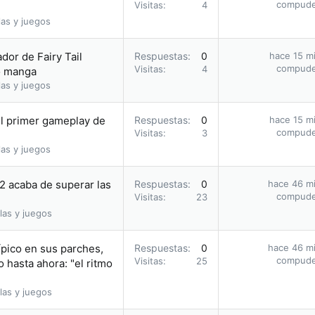
compud
Visitas
4
as y juegos
dor de Fairy Tail
Respuestas
0
hace 15 m
compud
Visitas
4
o manga
as y juegos
l primer gameplay de
Respuestas
0
hace 15 m
compud
Visitas
3
as y juegos
 2 acaba de superar las
Respuestas
0
hace 46 m
compud
Visitas
23
las y juegos
ípico en sus parches,
Respuestas
0
hace 46 m
compud
Visitas
25
 hasta ahora: "el ritmo
las y juegos