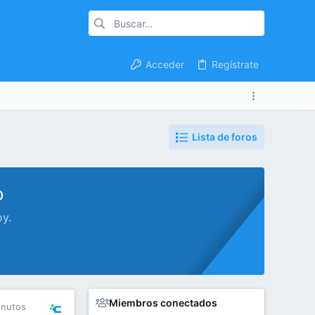
Acceder
Regístrate
Lista de foros
o
oy.
Miembros conectados
inutos