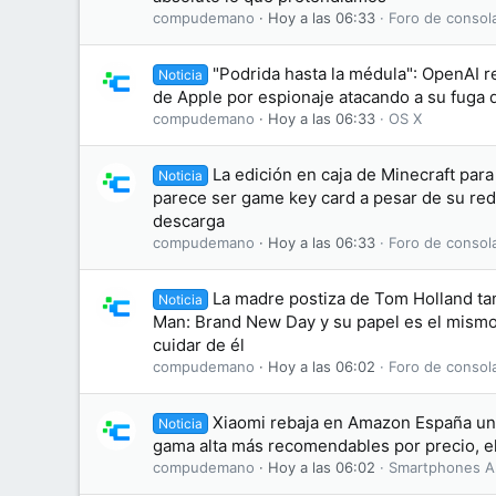
compudemano
Hoy a las 06:33
Foro de consol
"Podrida hasta la médula": OpenAI 
Noticia
de Apple por espionaje atacando a su fuga 
compudemano
Hoy a las 06:33
OS X
La edición en caja de Minecraft par
Noticia
parece ser game key card a pesar de su re
descarga
compudemano
Hoy a las 06:33
Foro de consol
La madre postiza de Tom Holland ta
Noticia
Man: Brand New Day y su papel es el mismo
cuidar de él
compudemano
Hoy a las 06:02
Foro de consol
Xiaomi rebaja en Amazon España un
Noticia
gama alta más recomendables por precio, e
compudemano
Hoy a las 06:02
Smartphones A