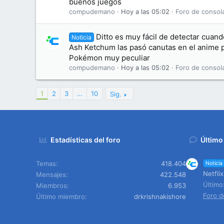
buenos juegos
compudemano
Hoy a las 05:02
Foro de consol
Ditto es muy fácil de detectar cuan
Noticia
Ash Ketchum las pasó canutas en el anime p
Pokémon muy peculiar
compudemano
Hoy a las 05:02
Foro de consol
1
2
3
…
10
Sig.
Estadísticas del foro
Último
Temas
418.404
Noticia
Netfli
Mensajes
422.548
Últim
Miembros
6.953
Foro d
Último miembro
drkrishnakishore