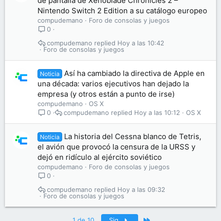
de pantalla de Xenoblade Chronicles 2 –
Nintendo Switch 2 Edition a su catálogo europeo
compudemano
Foro de consolas y juegos
0
compudemano
Hoy a las 10:42
Foro de consolas y juegos
Así ha cambiado la directiva de Apple en
Noticia
una década: varios ejecutivos han dejado la
empresa (y otros están a punto de irse)
compudemano
OS X
compudemano
Hoy a las 10:12
OS X
0
La historia del Cessna blanco de Tetris,
Noticia
el avión que provocó la censura de la URSS y
dejó en ridículo al ejército soviético
compudemano
Foro de consolas y juegos
0
compudemano
Hoy a las 09:32
Foro de consolas y juegos
Último
1 de 10
Sig.