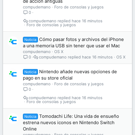
de acción antiguas
compudemano
Foro de consolas y juegos
0
compudemano
hace 16 minutos
Foro de consolas y juegos
Cómo pasar fotos y archivos del iPhone
Noticia
a una memoria USB sin tener que usar el Mac
compudemano
OS X
compudemano
hace 16 minutos
OS X
0
Nintendo añade nuevas opciones de
Noticia
pago en su store oficial
compudemano
Foro de consolas y juegos
0
compudemano
hace 16 minutos
Foro de consolas y juegos
Tomodachi Life: Una vida de ensueño
Noticia
estrena nuevos iconos en Nintendo Switch
Online
compudemano
Foro de consolas y juegos