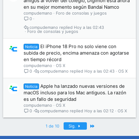
amigos al volver del colegio, Digimon está ahora
en su mejor momento según Bandai Namco
compudemano
Foro de consolas y juegos
0
compudemano
Hoy a las 02:43
Foro de consolas y juegos
El iPhone 18 Pro no solo viene con
Noticia
subida de precio, encima amenaza con agotarse
en tiempo récord
compudemano
OS X
compudemano
Hoy a las 02:43
OS X
0
Apple ha lanzado nuevas versiones de
Noticia
macOS incluso para los Mac antiguos. La razón
es un fallo de seguridad
compudemano
OS X
compudemano
Hoy a las 02:12
OS X
0
Último
1 de 10
Sig.