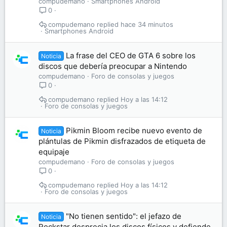
compudemano
Smartphones Android
0
compudemano
hace 34 minutos
Smartphones Android
La frase del CEO de GTA 6 sobre los
Noticia
discos que debería preocupar a Nintendo
compudemano
Foro de consolas y juegos
0
compudemano
Hoy a las 14:12
Foro de consolas y juegos
Pikmin Bloom recibe nuevo evento de
Noticia
plántulas de Pikmin disfrazados de etiqueta de
equipaje
compudemano
Foro de consolas y juegos
0
compudemano
Hoy a las 14:12
Foro de consolas y juegos
"No tienen sentido": el jefazo de
Noticia
Rockstar desprecia los discos físicos y defiende