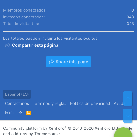
Miembros conectados
0
Invitados conectados
348
Total de visitantes
348
Los totales pueden incluir a los visitantes ocultos.
Compartir esta página
Share this page
Español (ES)
Arr
Contáctanos
Términos y reglas
Política de privacidad
Ayuda
Inicio
R
Pie
S
S
®
Community platform by XenForo
© 2010-2026 XenForo Ltd.
|
Style
and add-ons by ThemeHouse