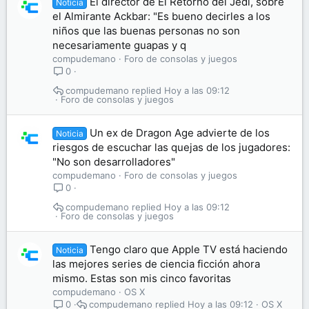
El director de El Retorno del Jedi, sobre
Noticia
el Almirante Ackbar: "Es bueno decirles a los
niños que las buenas personas no son
necesariamente guapas y q
compudemano
Foro de consolas y juegos
0
compudemano
Hoy a las 09:12
Foro de consolas y juegos
Un ex de Dragon Age advierte de los
Noticia
riesgos de escuchar las quejas de los jugadores:
"No son desarrolladores"
compudemano
Foro de consolas y juegos
0
compudemano
Hoy a las 09:12
Foro de consolas y juegos
Tengo claro que Apple TV está haciendo
Noticia
las mejores series de ciencia ficción ahora
mismo. Estas son mis cinco favoritas
compudemano
OS X
compudemano
Hoy a las 09:12
OS X
0