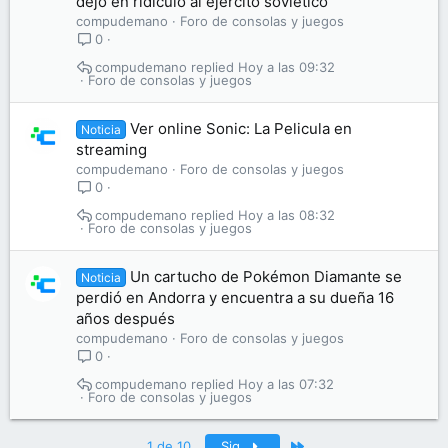
dejó en ridículo al ejército soviético
compudemano
Foro de consolas y juegos
0
compudemano
Hoy a las 09:32
Foro de consolas y juegos
Ver online Sonic: La Pelicula en
Noticia
streaming
compudemano
Foro de consolas y juegos
0
compudemano
Hoy a las 08:32
Foro de consolas y juegos
Un cartucho de Pokémon Diamante se
Noticia
perdió en Andorra y encuentra a su dueña 16
años después
compudemano
Foro de consolas y juegos
0
compudemano
Hoy a las 07:32
Foro de consolas y juegos
Último
1 de 10
Sig.