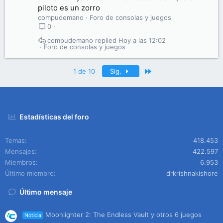
piloto es un zorro
compudemano
Foro de consolas y juegos
0
compudemano
Hoy a las 12:02
Foro de consolas y juegos
Último
1 de 10
Sig.
Estadísticas del foro
Temas
418.453
Mensajes
422.597
Miembros
6.953
Último miembro
drkrishnakishore
Último mensaje
Moonlighter 2: The Endless Vault y otros 6 juegos
Noticia