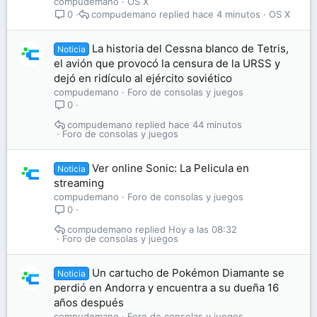
compudemano
OS X
compudemano
hace 4 minutos
OS X
0
La historia del Cessna blanco de Tetris,
Noticia
el avión que provocó la censura de la URSS y
dejó en ridículo al ejército soviético
compudemano
Foro de consolas y juegos
0
compudemano
hace 44 minutos
Foro de consolas y juegos
Ver online Sonic: La Pelicula en
Noticia
streaming
compudemano
Foro de consolas y juegos
0
compudemano
Hoy a las 08:32
Foro de consolas y juegos
Un cartucho de Pokémon Diamante se
Noticia
perdió en Andorra y encuentra a su dueña 16
años después
compudemano
Foro de consolas y juegos