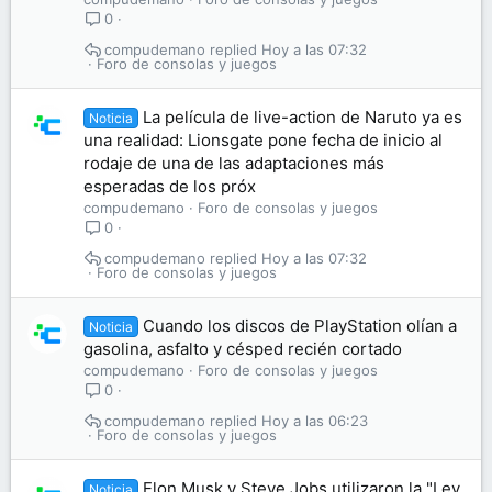
0
compudemano
Hoy a las 07:32
Foro de consolas y juegos
La película de live-action de Naruto ya es
Noticia
una realidad: Lionsgate pone fecha de inicio al
rodaje de una de las adaptaciones más
esperadas de los próx
compudemano
Foro de consolas y juegos
0
compudemano
Hoy a las 07:32
Foro de consolas y juegos
Cuando los discos de PlayStation olían a
Noticia
gasolina, asfalto y césped recién cortado
compudemano
Foro de consolas y juegos
0
compudemano
Hoy a las 06:23
Foro de consolas y juegos
Elon Musk y Steve Jobs utilizaron la "Ley
Noticia