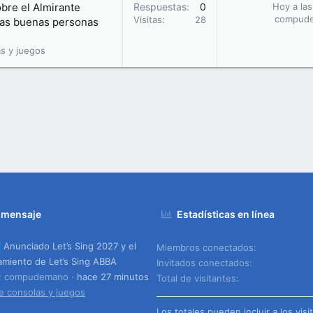
obre el Almirante
Respuestas
0
Hoy a las
compud
Visitas
28
 las buenas personas
s y juegos
 mensaje
Estadísticas en línea
Anunciado Let’s Sing 2027 y el
Miembros conectados
amiento de Let’s Sing ABBA
Invitados conectados
o: compudemano
hace 27 minutos
Total de visitantes
e consolas y juegos
Los totales pueden incluir a los visi