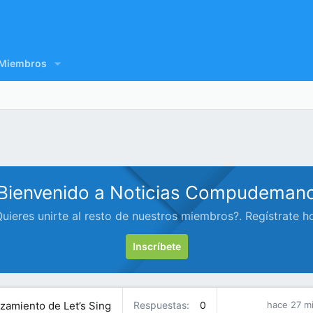
Miembros
Bienvenido a Noticias Compudeman
uieres unirte al resto de nuestros miembros?. Regístrate h
Inscríbete
nzamiento de Let’s Sing
Respuestas
0
hace 27 m