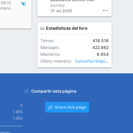
Orthopedic Surgeon in Kondapur | Best Orthopedic Doctor in Kondapur | Dr. M. Ranganath Reddy
 09:12
journey.
Consult Dr. M. Ranganath
emano
•••
31 Jul 2026
Reddy, the best...
www.drranganathreddy.co
Estadísticas del foro
m
Temas
418.518
Mensajes
422.662
Miembros
6.954
Último miembro
Sumukha Hospitals
Compartir esta página
0
Share this page
1.455
1.455
tantes