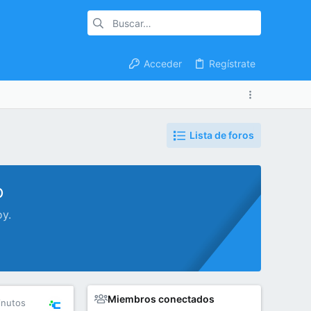
Acceder
Regístrate
Lista de foros
o
oy.
Miembros conectados
inutos