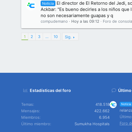
El director de El Retorno del Jedi, s
Noticia
Ackbar: "Es bueno decirles a los niños que
no son necesariamente guapas y q
compudemano
Hoy a las 09:12
Foro de consola
1
2
3
…
10
Sig.
Estadísticas del foro
Último
Temas
418.518
Noticia
relanz
Mensajes
422.662
Últim
Miembros
6.954
Foro d
Último miembro
Sumukha Hospitals