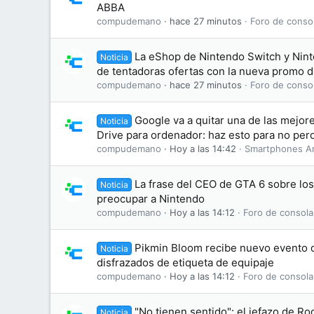
ABBA
compudemano
hace 27 minutos
Foro de conso
La eShop de Nintendo Switch y Nint
Noticia
de tentadoras ofertas con la nueva promo 
compudemano
hace 27 minutos
Foro de conso
Google va a quitar una de las mejo
Noticia
Drive para ordenador: haz esto para no perd
compudemano
Hoy a las 14:42
Smartphones A
La frase del CEO de GTA 6 sobre lo
Noticia
preocupar a Nintendo
compudemano
Hoy a las 14:12
Foro de consola
Pikmin Bloom recibe nuevo evento d
Noticia
disfrazados de etiqueta de equipaje
compudemano
Hoy a las 14:12
Foro de consola
"No tienen sentido": el jefazo de Ro
Noticia