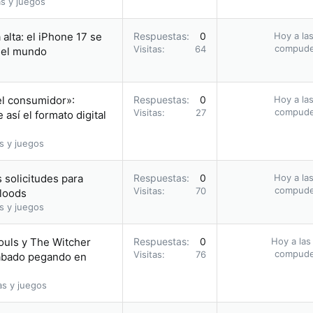
s y juegos
alta: el iPhone 17 se
Respuestas
0
Hoy a las
compud
Visitas
64
n el mundo
el consumidor»:
Respuestas
0
Hoy a las
compud
Visitas
27
así el formato digital
s y juegos
 solicitudes para
Respuestas
0
Hoy a las
compud
Visitas
70
bloods
s y juegos
ouls y The Witcher
Respuestas
0
Hoy a las
compud
Visitas
76
acabado pegando en
as y juegos