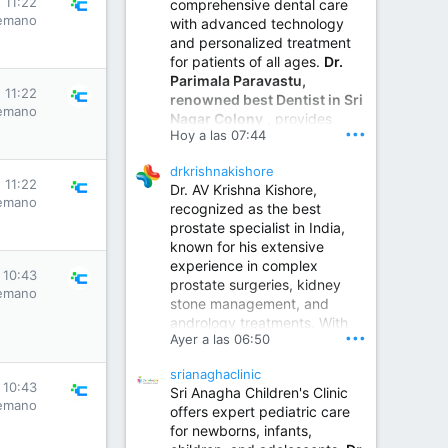
 11:22
comprehensive dental care
emano
with advanced technology
and personalized treatment
for patients of all ages.
Dr.
Parimala Paravastu,
 11:22
renowned best Dentist in Sri
emano
Nagar Colony
, provides
•••
Hoy a las 07:44
expert care for tooth pain,
gum disease, root canal
drkrishnakishore
treatment, dental implants,
 11:22
Dr. AV Krishna Kishore,
smile designing, cosmetic
emano
recognized as the best
dentistry.
prostate specialist in India,
known for his extensive
experience in complex
Sumukha Hospital | Ear, Nose & Throat, Dental & Maxillofacial Surgery Center
 10:43
prostate surgeries, kidney
emano
stone management, and
www.sumukhahospitals.co
andrology treatments. With
m
•••
Ayer a las 06:50
years of surgical practice and
a strong focus on minimally
srianaghaclinic
invasive and robotic
 10:43
Sri Anagha Children's Clinic
techniques.
emano
offers expert pediatric care
for newborns, infants,