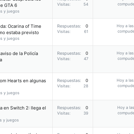
compud
Visitas
54
 de GTA 6
s y juegos
da: Ocarina of Time
Respuestas
0
Hoy a las
compud
Visitas
61
omo estaba previsto
s y juegos
 aviso de la Policía
Respuestas
0
Hoy a las
compud
Visitas
47
a
dom Hearts en algunas
Respuestas
0
Hoy a las
compud
Visitas
28
s y juegos
 en Switch 2: llega el
Respuestas
0
Hoy a las
compud
Visitas
39
s y juegos