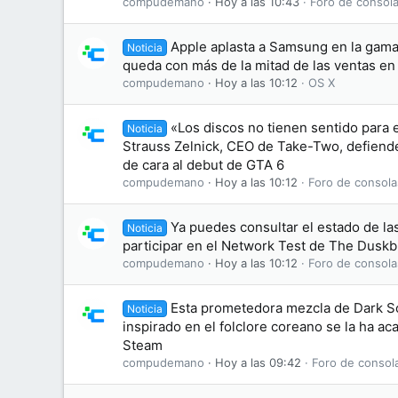
compudemano
Hoy a las 10:43
Foro de consola
Apple aplasta a Samsung en la gama 
Noticia
queda con más de la mitad de las ventas e
compudemano
Hoy a las 10:12
OS X
«Los discos no tienen sentido para 
Noticia
Strauss Zelnick, CEO de Take-Two, defiende 
de cara al debut de GTA 6
compudemano
Hoy a las 10:12
Foro de consola
Ya puedes consultar el estado de las
Noticia
participar en el Network Test de The Dusk
compudemano
Hoy a las 10:12
Foro de consola
Esta prometedora mezcla de Dark S
Noticia
inspirado en el folclore coreano se la ha 
Steam
compudemano
Hoy a las 09:42
Foro de consol