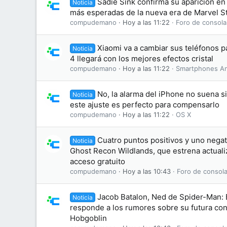
Sadie Sink confirma su aparición en 
Noticia
más esperadas de la nueva era de Marvel S
compudemano
Hoy a las 11:22
Foro de consola
Xiaomi va a cambiar sus teléfonos 
Noticia
4 llegará con los mejores efectos cristal
compudemano
Hoy a las 11:22
Smartphones An
No, la alarma del iPhone no suena s
Noticia
este ajuste es perfecto para compensarlo
compudemano
Hoy a las 11:22
OS X
Cuatro puntos positivos y uno negati
Noticia
Ghost Recon Wildlands, que estrena actuali
acceso gratuito
compudemano
Hoy a las 10:43
Foro de consola
Jacob Batalon, Ned de Spider-Man:
Noticia
responde a los rumores sobre su futura conv
Hobgoblin