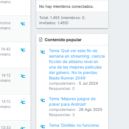
emano
No hay miembros conectados.
Total: 1.455 (miembros: 0,
inutos
invitados: 1.455)
emano
Contenido popular
 14:42
Tema 'Qué ver este fin de
emano
semana en streaming: ciencia
ficción de altísimo nivel en
una de las mejores películas
del género. No te pierdas
 14:12
Blade Runner 2049'
emano
compudemano
5 Jul 2024
Respuestas: 0
Tema 'Mejores juegos de
 14:12
poker para Android'
emano
compudemano
26 Ago 2025
Respuestas: 3
Tema 'DixMax no funciona:
 13:33