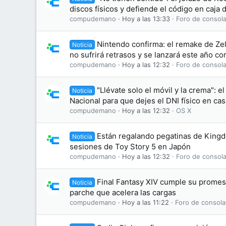
discos físicos y defiende el código en caja
compudemano
Hoy a las 13:33
Foro de consola
Nintendo confirma: el remake de Zel
Noticia
no sufrirá retrasos y se lanzará este año c
compudemano
Hoy a las 12:32
Foro de consola
"Llévate solo el móvil y la crema": el
Noticia
Nacional para que dejes el DNI físico en cas
compudemano
Hoy a las 12:32
OS X
Están regalando pegatinas de King
Noticia
sesiones de Toy Story 5 en Japón
compudemano
Hoy a las 12:32
Foro de consola
Final Fantasy XIV cumple su promesa
Noticia
parche que acelera las cargas
compudemano
Hoy a las 11:22
Foro de consola