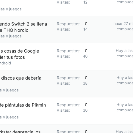
compud
Visitas
12
las y juegos
endo Switch 2 se llena
Respuestas
0
hace 27 m
compud
Visitas
14
de THQ Nordic
las y juegos
res cosas de Google
Respuestas
0
Hoy a las
compud
Visitas
40
er tus fotos
ndroid
s discos que debería
Respuestas
0
Hoy a las
compud
Visitas
38
s y juegos
e plántulas de Pikmin
Respuestas
0
Hoy a las
compud
Visitas
30
s y juegos
ckstar desprecia los
Respuestas
0
Hoy a las