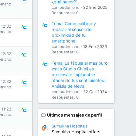
¿qué hacer?'
emano
compudemano
22 Ene 2025
Respuestas: 0
Tema 'Cómo calibrar y
 12:32
reparar el sensor de
emano
proximidad de tu
smartphone'
compudemano
18 Ene 2026
Respuestas: 0
 12:32
emano
Tema 'La fábula al más puro
estilo Studio Ghibli es
preciosa e implacable
atacando tus sentimientos.
 12:32
Análisis de Neva'
emano
compudemano
22 Oct 2024
Respuestas: 0
 11:22
emano
Últimos mensajes de perfil
Sumukha Hospitals
Sumukha Hospital offers