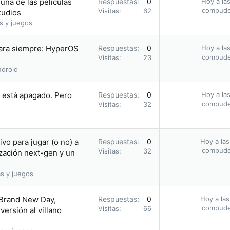
una de las películas
Respuestas
0
Hoy a las
compud
Visitas
62
tudios
s y juegos
para siempre: HyperOS
Respuestas
0
Hoy a las
compud
Visitas
23
droid
i está apagado. Pero
Respuestas
0
Hoy a las
compud
Visitas
32
vo para jugar (o no) a
Respuestas
0
Hoy a las
compud
Visitas
32
zación next-gen y un
s y juegos
 Brand New Day,
Respuestas
0
Hoy a las
compud
Visitas
66
ersión al villano