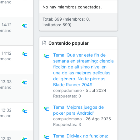
emano
No hay miembros conectados.
Total: 699 (miembros: 0,
 14:12
invitados: 699)
emano
Contenido popular
 14:12
Tema 'Qué ver este fin de
emano
semana en streaming: ciencia
ficción de altísimo nivel en
una de las mejores películas
del género. No te pierdas
 13:33
Blade Runner 2049'
emano
compudemano
5 Jul 2024
Respuestas: 0
Tema 'Mejores juegos de
 12:32
poker para Android'
emano
compudemano
26 Ago 2025
Respuestas: 3
Tema 'DixMax no funciona:
 12:32