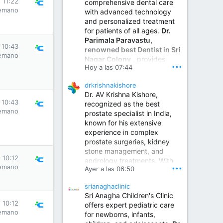
 11:22
comprehensive dental care
emano
with advanced technology
and personalized treatment
for patients of all ages.
Dr.
Parimala Paravastu,
 10:43
renowned best Dentist in Sri
emano
Nagar Colony
, provides
•••
Hoy a las 07:44
expert care for tooth pain,
gum disease, root canal
drkrishnakishore
treatment, dental implants,
Dr. AV Krishna Kishore,
smile designing, cosmetic
 10:43
recognized as the best
dentistry.
emano
prostate specialist in India,
known for his extensive
experience in complex
Sumukha Hospital | Ear, Nose & Throat, Dental & Maxillofacial Surgery Center
prostate surgeries, kidney
stone management, and
www.sumukhahospitals.co
 10:12
andrology treatments. With
m
emano
•••
Ayer a las 06:50
years of surgical practice and
a strong focus on minimally
srianaghaclinic
invasive and robotic
Sri Anagha Children's Clinic
techniques.
 10:12
offers expert pediatric care
emano
for newborns, infants,