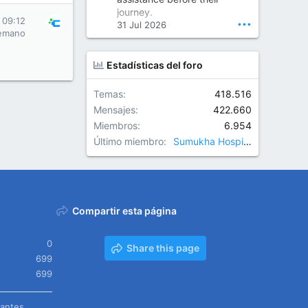
Orthopedic Surgeon in Kondapur | Best Orthopedic Doctor in Kondapur | Dr. M. Ranganath Reddy
journey.
Consult Dr. M. Ranganath
 09:12
•••
31 Jul 2026
Reddy, the best...
emano
www.drranganathreddy.co
Estadísticas del foro
m
Temas
418.516
Mensajes
422.660
Miembros
6.954
Último miembro
Sumukha Hospitals
Compartir esta página
0
Share this page
699
699
tantes