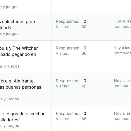
s y juegos
 solicitudes para
Respuestas
0
Hoy a las
compud
Visitas
60
bloods
s y juegos
ouls y The Witcher
Respuestas
0
Hoy a las
compud
Visitas
66
acabado pegando en
as y juegos
obre el Almirante
Respuestas
0
Hoy a las
compud
Visitas
26
 las buenas personas
s y juegos
s riesgos de escuchar
Respuestas
0
Hoy a las
compud
Visitas
66
olladores"
s y juegos