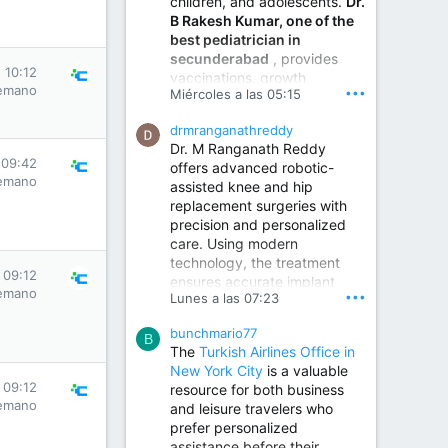
children, and adolescents.
Dr.
Best Urologist in Vijayawada | Urology Specialist in Vijayawada
B Rakesh Kumar, one of the
Dr. A. V. Krishna Kishore,
best pediatrician in
the Best Urologist...
secunderabad
, provides
 10:12
vaccinations, growth
www.drkrishnakishore.com
emano
•••
Miércoles a las 05:15
monitoring, newborn care,
treatment for childhood
drmranganathreddy
illnesses, nutrition guidance,
Dr. M Ranganath Reddy
and preventive healthcare in
 09:42
offers advanced robotic-
a child-friendly environment.
emano
assisted knee and hip
replacement surgeries with
precision and personalized
Children Hospital in Secunderabad | Best Pediatrician in Hyderabad | Neonatologist in Medchal
care. Using modern
Our pediatrician and
technology, the treatment
Neonatologist team at...
 09:12
ensures accurate implant
www.srianaghaclinic.com
emano
•••
Lunes a las 07:23
placement, reduced pain,
quicker recovery, and
bunchmario77
improved joint function,
B
The
Turkish Airlines Office in
helping patients return to an
New York City
is a valuable
active and comfortable
 09:12
resource for both business
lifestyle.
emano
and leisure travelers who
prefer personalized
assistance before their