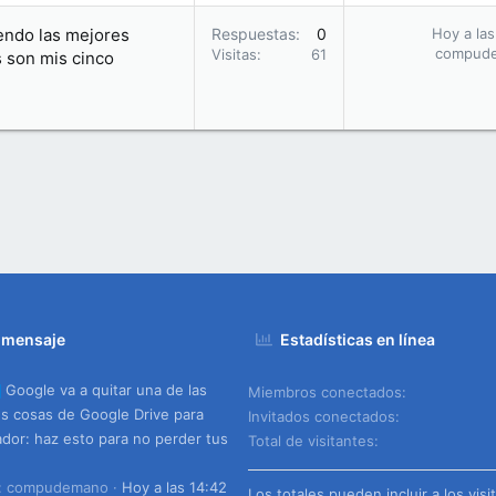
endo las mejores
Respuestas
0
Hoy a las
compud
Visitas
61
s son mis cinco
 mensaje
Estadísticas en línea
Google va a quitar una de las
Miembros conectados
s cosas de Google Drive para
Invitados conectados
dor: haz esto para no perder tus
Total de visitantes
o: compudemano
Hoy a las 14:42
Los totales pueden incluir a los visi