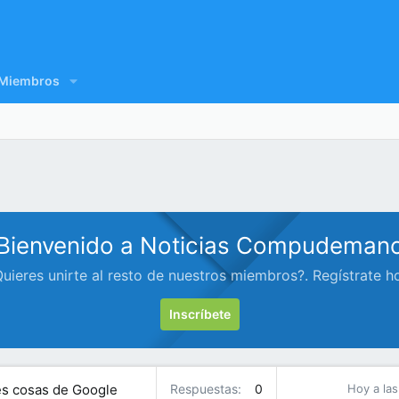
Miembros
Bienvenido a Noticias Compudeman
uieres unirte al resto de nuestros miembros?. Regístrate h
Inscríbete
res cosas de Google
Respuestas
0
Hoy a las