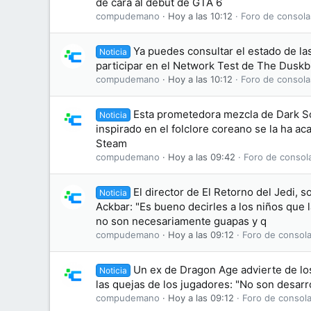
de cara al debut de GTA 6
compudemano
Hoy a las 10:12
Foro de consola
Ya puedes consultar el estado de las
Noticia
participar en el Network Test de The Dusk
compudemano
Hoy a las 10:12
Foro de consola
Esta prometedora mezcla de Dark S
Noticia
inspirado en el folclore coreano se la ha 
Steam
compudemano
Hoy a las 09:42
Foro de consol
El director de El Retorno del Jedi, s
Noticia
Ackbar: "Es bueno decirles a los niños que
no son necesariamente guapas y q
compudemano
Hoy a las 09:12
Foro de consola
Un ex de Dragon Age advierte de lo
Noticia
las quejas de los jugadores: "No son desarr
compudemano
Hoy a las 09:12
Foro de consola