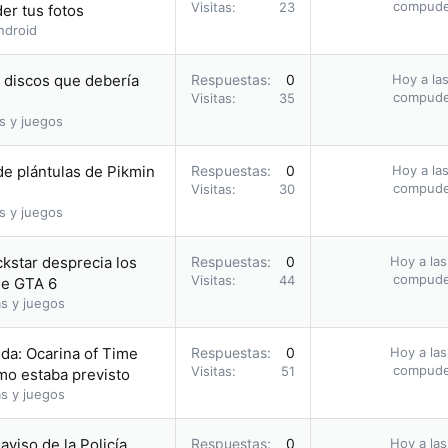
compud
Visitas
23
er tus fotos
ndroid
s discos que debería
Respuestas
0
Hoy a las
compud
Visitas
35
s y juegos
e plántulas de Pikmin
Respuestas
0
Hoy a las
compud
Visitas
30
s y juegos
ckstar desprecia los
Respuestas
0
Hoy a las
compud
Visitas
44
 de GTA 6
s y juegos
da: Ocarina of Time
Respuestas
0
Hoy a las
compud
Visitas
51
omo estaba previsto
s y juegos
 aviso de la Policía
Respuestas
0
Hoy a las