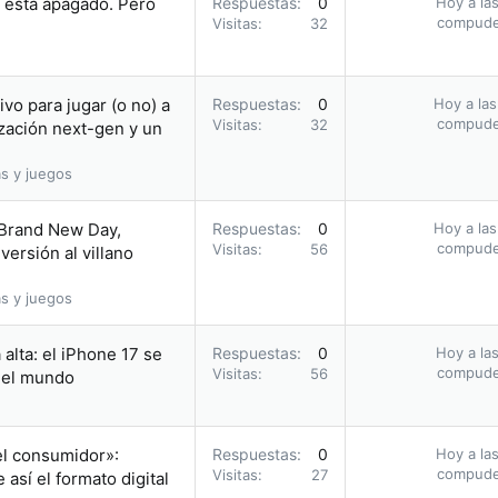
i está apagado. Pero
Respuestas
0
Hoy a las
compud
Visitas
32
vo para jugar (o no) a
Respuestas
0
Hoy a las
compud
Visitas
32
zación next-gen y un
s y juegos
 Brand New Day,
Respuestas
0
Hoy a las
compud
Visitas
56
ersión al villano
s y juegos
alta: el iPhone 17 se
Respuestas
0
Hoy a las
compud
Visitas
56
n el mundo
el consumidor»:
Respuestas
0
Hoy a las
compud
Visitas
27
así el formato digital