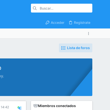
Acceder
Regístrate
Lista de foros
o
oy.
Miembros conectados
 14:42