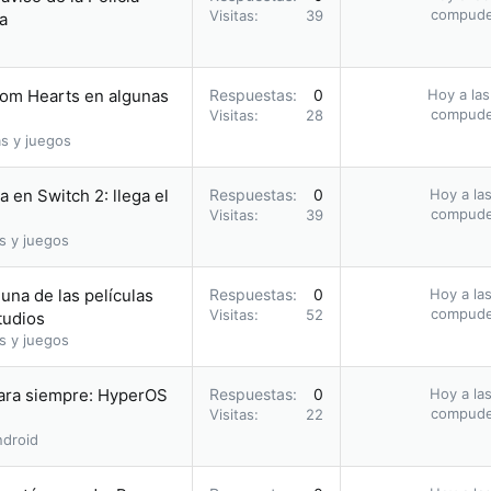
compud
Visitas
39
a
dom Hearts en algunas
Respuestas
0
Hoy a las
compud
Visitas
28
s y juegos
 en Switch 2: llega el
Respuestas
0
Hoy a las
compud
Visitas
39
s y juegos
una de las películas
Respuestas
0
Hoy a las
compud
Visitas
52
tudios
s y juegos
para siempre: HyperOS
Respuestas
0
Hoy a las
compud
Visitas
22
droid