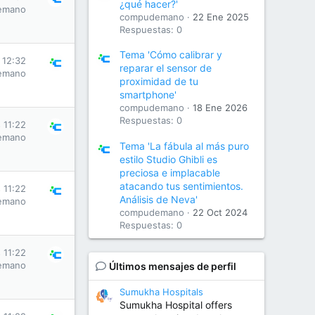
¿qué hacer?'
emano
compudemano
22 Ene 2025
Respuestas: 0
Tema 'Cómo calibrar y
 12:32
reparar el sensor de
emano
proximidad de tu
smartphone'
compudemano
18 Ene 2026
Respuestas: 0
 11:22
emano
Tema 'La fábula al más puro
estilo Studio Ghibli es
preciosa e implacable
atacando tus sentimientos.
 11:22
Análisis de Neva'
emano
compudemano
22 Oct 2024
Respuestas: 0
 11:22
emano
Últimos mensajes de perfil
Sumukha Hospitals
Sumukha Hospital offers