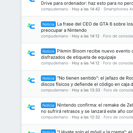
Drive para ordenador: haz esto para no perd
compudemano
Hoy a las 14:42
Smartphones A
La frase del CEO de GTA 6 sobre lo
Noticia
preocupar a Nintendo
compudemano
Hoy a las 14:12
Foro de consola
Pikmin Bloom recibe nuevo evento d
Noticia
disfrazados de etiqueta de equipaje
compudemano
Hoy a las 14:12
Foro de consola
"No tienen sentido": el jefazo de Ro
Noticia
discos físicos y defiende el código en caja
compudemano
Hoy a las 13:33
Foro de consola
Nintendo confirma: el remake de Zel
Noticia
no sufrirá retrasos y se lanzará este año c
compudemano
Hoy a las 12:32
Foro de consola
"Llévate solo el móvil y la crema": el
Noticia