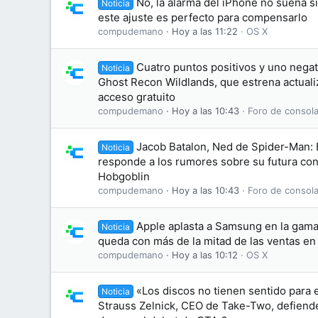
No, la alarma del iPhone no suena s
Noticia
este ajuste es perfecto para compensarlo
compudemano
Hoy a las 11:22
OS X
Cuatro puntos positivos y uno negati
Noticia
Ghost Recon Wildlands, que estrena actuali
acceso gratuito
compudemano
Hoy a las 10:43
Foro de consola
Jacob Batalon, Ned de Spider-Man:
Noticia
responde a los rumores sobre su futura conv
Hobgoblin
compudemano
Hoy a las 10:43
Foro de consola
Apple aplasta a Samsung en la gama 
Noticia
queda con más de la mitad de las ventas e
compudemano
Hoy a las 10:12
OS X
«Los discos no tienen sentido para 
Noticia
Strauss Zelnick, CEO de Take-Two, defiende 