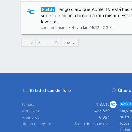
Tengo claro que Apple TV está haci
Noticia
series de ciencia ficción ahora mismo. Esta
favoritas
compudemano
Hoy a las 09:12
OS X
1
2
3
…
10
Sig.
Estadísticas del foro
Último
Temas
418.516
Noticia
mejore
Mensajes
422.660
ordena
Miembros
6.954
fotos
Último miembro
Sumukha Hospitals
Últim