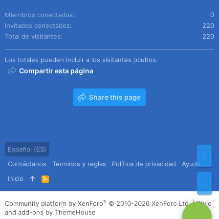
Miembros conectados
0
Invitados conectados
220
Total de visitantes
220
Los totales pueden incluir a los visitantes ocultos.
Compartir esta página
Share this page
Español (ES)
Arr
Contáctanos
Términos y reglas
Política de privacidad
Ayuda
Inicio
R
Pie
S
S
®
Community platform by XenForo
© 2010-2026 XenForo Ltd.
|
Style
and add-ons by ThemeHouse