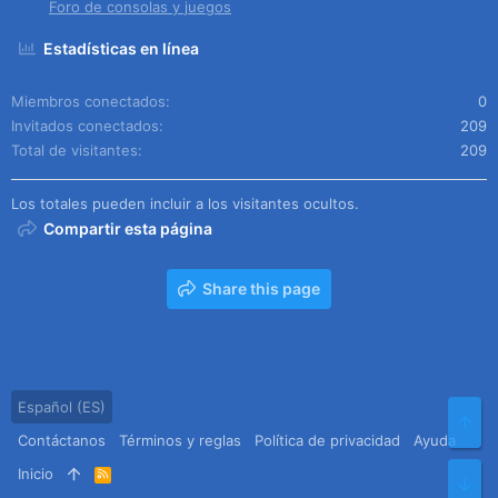
Foro de consolas y juegos
Estadísticas en línea
Miembros conectados
0
Invitados conectados
209
Total de visitantes
209
Los totales pueden incluir a los visitantes ocultos.
Compartir esta página
Share this page
Español (ES)
Arr
Contáctanos
Términos y reglas
Política de privacidad
Ayuda
Inicio
R
Pie
S