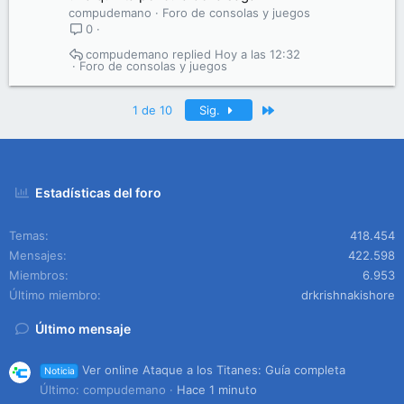
compudemano
Foro de consolas y juegos
0
compudemano
Hoy a las 12:32
Foro de consolas y juegos
Último
1 de 10
Sig.
Estadísticas del foro
Temas
418.454
Mensajes
422.598
Miembros
6.953
Último miembro
drkrishnakishore
Último mensaje
Ver online Ataque a los Titanes: Guía completa
Noticia
Último: compudemano
Hace 1 minuto