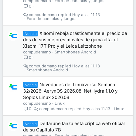
compudemano
Foro de consolas y juegos
0
compudemano
Hoy a las 11:13
Foro de consolas y juegos
Xiaomi rebaja drásticamente el precio de
Noticia
dos de sus mejores móviles de gama alta, el
Xiaomi 17T Pro y el Leica Leitzphone
compudemano
Smartphones Android
0
compudemano
Hoy a las 11:13
Smartphones Android
Novedades del Linuxverso Semana
Noticia
32/2026: AerynOS 2026.08, NetHydra 1.1.0 y
Soplos Linux 2026.08
compudemano
Linux
compudemano
Hoy a las 11:13
Linux
0
Deltarune lanza esta críptica web oficial
Noticia
de su Capítulo 7B
compudemano
Foro de consolas y juegos