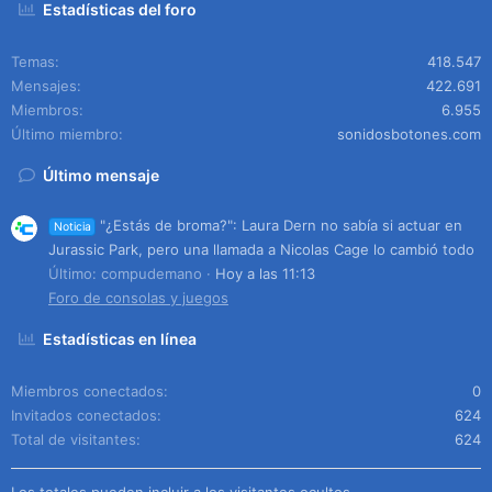
Estadísticas del foro
Temas
418.547
Mensajes
422.691
Miembros
6.955
Último miembro
sonidosbotones.com
Último mensaje
"¿Estás de broma?": Laura Dern no sabía si actuar en
Noticia
Jurassic Park, pero una llamada a Nicolas Cage lo cambió todo
Último: compudemano
Hoy a las 11:13
Foro de consolas y juegos
Estadísticas en línea
Miembros conectados
0
Invitados conectados
624
Total de visitantes
624
Los totales pueden incluir a los visitantes ocultos.