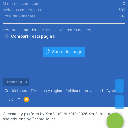
Miembros conectados
0
Invitados conectados
609
Total de visitantes
609
Los totales pueden incluir a los visitantes ocultos.
Compartir esta página
Share this page
Español (ES)
Arr
Contáctanos
Términos y reglas
Política de privacidad
Ayuda
Inicio
R
Pie
S
S
®
Community platform by XenForo
© 2010-2026 XenForo Ltd.
|
Style
and add-ons by ThemeHouse