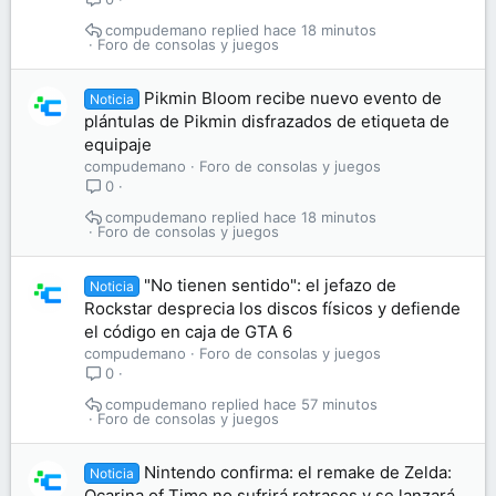
compudemano
hace 18 minutos
Foro de consolas y juegos
Pikmin Bloom recibe nuevo evento de
Noticia
plántulas de Pikmin disfrazados de etiqueta de
equipaje
compudemano
Foro de consolas y juegos
0
compudemano
hace 18 minutos
Foro de consolas y juegos
"No tienen sentido": el jefazo de
Noticia
Rockstar desprecia los discos físicos y defiende
el código en caja de GTA 6
compudemano
Foro de consolas y juegos
0
compudemano
hace 57 minutos
Foro de consolas y juegos
Nintendo confirma: el remake de Zelda:
Noticia
Ocarina of Time no sufrirá retrasos y se lanzará