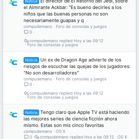
El director de El Retorno del Jedi, sobre
Noticia
el Almirante Ackbar: "Es bueno decirles a los
niños que las buenas personas no son
necesariamente guapas y q
compudemano
Foro de consolas y juegos
0
compudemano
Hoy a las 09:12
Foro de consolas y juegos
Un ex de Dragon Age advierte de los
Noticia
riesgos de escuchar las quejas de los jugadores:
"No son desarrolladores"
compudemano
Foro de consolas y juegos
0
compudemano
Hoy a las 09:12
Foro de consolas y juegos
Tengo claro que Apple TV está haciendo
Noticia
las mejores series de ciencia ficción ahora
mismo. Estas son mis cinco favoritas
compudemano
OS X
compudemano
Hoy a las 09:12
OS X
0