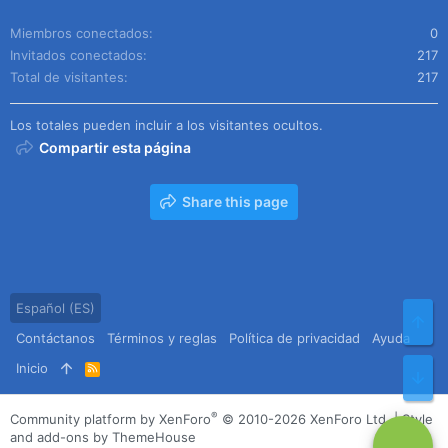
Miembros conectados
0
Invitados conectados
217
Total de visitantes
217
Los totales pueden incluir a los visitantes ocultos.
Compartir esta página
Share this page
Español (ES)
Arr
Contáctanos
Términos y reglas
Política de privacidad
Ayuda
Inicio
R
Pie
S
S
®
Community platform by XenForo
© 2010-2026 XenForo Ltd.
|
Style
and add-ons by ThemeHouse