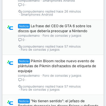
compudemano
Smartphones Android
0
compudemano
hace 26 minutos
Smartphones Android
La frase del CEO de GTA 6 sobre los
Noticia
discos que debería preocupar a Nintendo
compudemano
Foro de consolas y juegos
0
compudemano
hace 57 minutos
Foro de consolas y juegos
Pikmin Bloom recibe nuevo evento de
Noticia
plántulas de Pikmin disfrazados de etiqueta de
equipaje
compudemano
Foro de consolas y juegos
0
compudemano
hace 57 minutos
Foro de consolas y juegos
"No tienen sentido": el jefazo de
Noticia
Rockstar desprecia los discos físicos y defiende