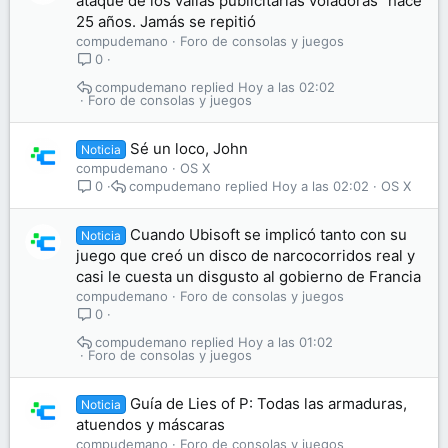
ataque de los vallas publicitarias voladoras" hace
25 años. Jamás se repitió
compudemano
Foro de consolas y juegos
0
compudemano
Hoy a las 02:02
Foro de consolas y juegos
Sé un loco, John
Noticia
compudemano
OS X
compudemano
Hoy a las 02:02
OS X
0
Cuando Ubisoft se implicó tanto con su
Noticia
juego que creó un disco de narcocorridos real y
casi le cuesta un disgusto al gobierno de Francia
compudemano
Foro de consolas y juegos
0
compudemano
Hoy a las 01:02
Foro de consolas y juegos
Guía de Lies of P: Todas las armaduras,
Noticia
atuendos y máscaras
compudemano
Foro de consolas y juegos