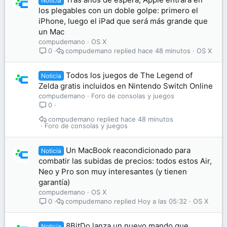
Noticia
los plegables con un doble golpe: primero el
iPhone, luego el iPad que será más grande que
un Mac
compudemano
OS X
compudemano
hace 48 minutos
OS X
0
Todos los juegos de The Legend of
Noticia
Zelda gratis incluidos en Nintendo Switch Online
compudemano
Foro de consolas y juegos
0
compudemano
hace 48 minutos
Foro de consolas y juegos
Un MacBook reacondicionado para
Noticia
combatir las subidas de precios: todos estos Air,
Neo y Pro son muy interesantes (y tienen
garantía)
compudemano
OS X
compudemano
Hoy a las 05:32
OS X
0
8BitDo lanza un nuevo mando que
Noticia