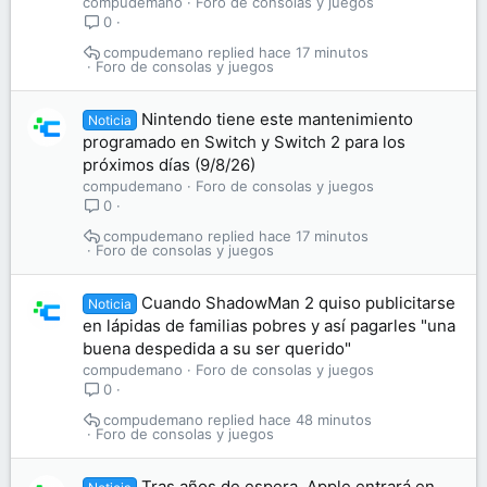
compudemano
Foro de consolas y juegos
0
compudemano
hace 17 minutos
Foro de consolas y juegos
Nintendo tiene este mantenimiento
Noticia
programado en Switch y Switch 2 para los
próximos días (9/8/26)
compudemano
Foro de consolas y juegos
0
compudemano
hace 17 minutos
Foro de consolas y juegos
Cuando ShadowMan 2 quiso publicitarse
Noticia
en lápidas de familias pobres y así pagarles "una
buena despedida a su ser querido"
compudemano
Foro de consolas y juegos
0
compudemano
hace 48 minutos
Foro de consolas y juegos
Tras años de espera, Apple entrará en