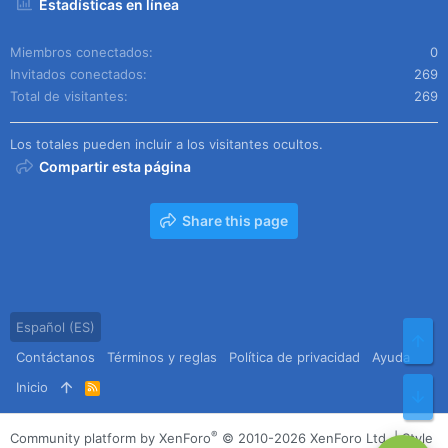
Estadísticas en línea
Miembros conectados
0
Invitados conectados
269
Total de visitantes
269
Los totales pueden incluir a los visitantes ocultos.
Compartir esta página
Share this page
Español (ES)
Arr
Contáctanos
Términos y reglas
Política de privacidad
Ayuda
Inicio
R
Pie
S
S
®
Community platform by XenForo
© 2010-2026 XenForo Ltd.
|
Style