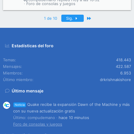
Foro de consolas y juegos
Último
1 de 10
Sig.
Estadísticas del foro
Temas
418.443
Mensajes
422.587
Miembros
6.953
Último miembro
drkrishnakishore
Último mensaje
Quake recibe la expansión Dawn of the Machine y más
Noticia
con su nueva actualización gratis
Último: compudemano
hace 10 minutos
Foro de consolas y juegos