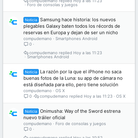
compudemano
Hoy a las 11:23
Foro de consolas y juegos
Samsung hace historia: los nuevos
Noticia
plegables Galaxy baten todos los récords de
reservas en Europa y dejan de ser un nicho
compudemano
Smartphones Android
0
compudemano
Hoy a las 11:23
Smartphones Android
La razón por la que el iPhone no saca
Noticia
buenas fotos de la Luna: su app de cámara no
está diseñada para ello, pero tiene solución
compudemano
OS X
compudemano
Hoy a las 11:23
OS X
0
Onimusha: Way of the Sword estrena
Noticia
nuevo tráiler oficial
compudemano
Foro de consolas y juegos
0
compudemano
Hoy a las 10:52