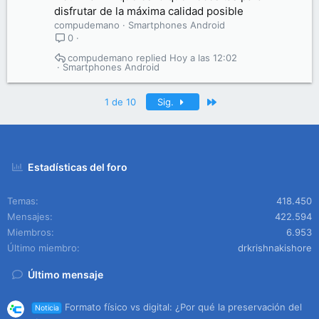
disfrutar de la máxima calidad posible
compudemano
Smartphones Android
0
compudemano
Hoy a las 12:02
Smartphones Android
Último
1 de 10
Sig.
Estadísticas del foro
Temas
418.450
Mensajes
422.594
Miembros
6.953
Último miembro
drkrishnakishore
Último mensaje
Formato físico vs digital: ¿Por qué la preservación del
Noticia