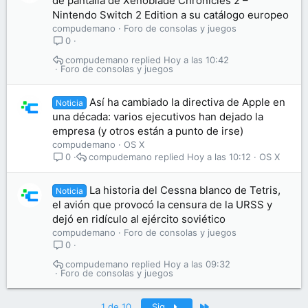
de pantalla de Xenoblade Chronicles 2 –
Nintendo Switch 2 Edition a su catálogo europeo
compudemano
Foro de consolas y juegos
0
compudemano
Hoy a las 10:42
Foro de consolas y juegos
Así ha cambiado la directiva de Apple en
Noticia
una década: varios ejecutivos han dejado la
empresa (y otros están a punto de irse)
compudemano
OS X
compudemano
Hoy a las 10:12
OS X
0
La historia del Cessna blanco de Tetris,
Noticia
el avión que provocó la censura de la URSS y
dejó en ridículo al ejército soviético
compudemano
Foro de consolas y juegos
0
compudemano
Hoy a las 09:32
Foro de consolas y juegos
Último
1 de 10
Sig.