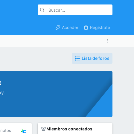
Acceder
Regístrate
Lista de foros
o
oy.
Miembros conectados
inutos