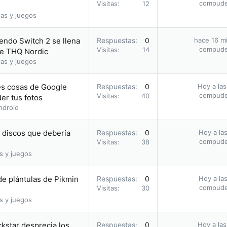
compud
Visitas
12
as y juegos
endo Switch 2 se llena
Respuestas
0
hace 16 m
compud
Visitas
14
de THQ Nordic
as y juegos
res cosas de Google
Respuestas
0
Hoy a las
compud
Visitas
40
er tus fotos
ndroid
s discos que debería
Respuestas
0
Hoy a las
compud
Visitas
38
s y juegos
e plántulas de Pikmin
Respuestas
0
Hoy a las
compud
Visitas
30
s y juegos
ckstar desprecia los
Respuestas
0
Hoy a las