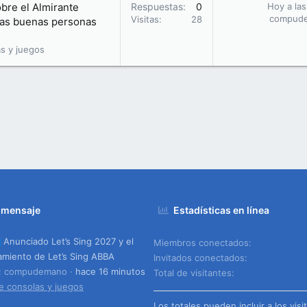
obre el Almirante
Respuestas
0
Hoy a las
compud
Visitas
28
 las buenas personas
s y juegos
 mensaje
Estadísticas en línea
Anunciado Let’s Sing 2027 y el
Miembros conectados
amiento de Let’s Sing ABBA
Invitados conectados
o: compudemano
hace 16 minutos
Total de visitantes
e consolas y juegos
Los totales pueden incluir a los visi