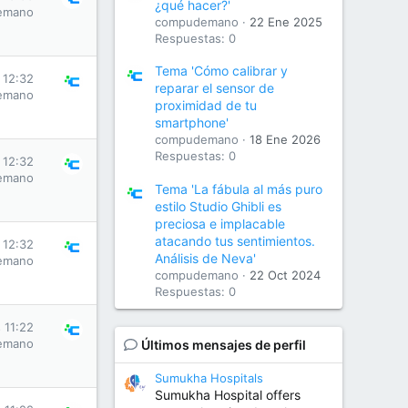
¿qué hacer?'
emano
compudemano
22 Ene 2025
Respuestas: 0
Tema 'Cómo calibrar y
 12:32
reparar el sensor de
emano
proximidad de tu
smartphone'
compudemano
18 Ene 2026
Respuestas: 0
 12:32
emano
Tema 'La fábula al más puro
estilo Studio Ghibli es
preciosa e implacable
atacando tus sentimientos.
 12:32
Análisis de Neva'
emano
compudemano
22 Oct 2024
Respuestas: 0
 11:22
emano
Últimos mensajes de perfil
Sumukha Hospitals
Sumukha Hospital offers