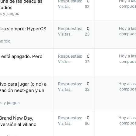
una de las películas
Respuestas
0
Hoy a las
compud
Visitas
62
tudios
s y juegos
para siempre: HyperOS
Respuestas
0
Hoy a las
compud
Visitas
23
droid
i está apagado. Pero
Respuestas
0
Hoy a las
compud
Visitas
32
vo para jugar (o no) a
Respuestas
0
Hoy a las
compud
Visitas
32
zación next-gen y un
s y juegos
 Brand New Day,
Respuestas
0
Hoy a las
compud
Visitas
66
ersión al villano