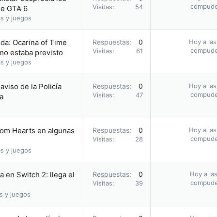
compud
Visitas
54
 de GTA 6
s y juegos
da: Ocarina of Time
Respuestas
0
Hoy a las
compud
Visitas
61
omo estaba previsto
s y juegos
 aviso de la Policía
Respuestas
0
Hoy a las
compud
Visitas
47
a
dom Hearts en algunas
Respuestas
0
Hoy a las
compud
Visitas
28
s y juegos
 en Switch 2: llega el
Respuestas
0
Hoy a las
compud
Visitas
39
s y juegos