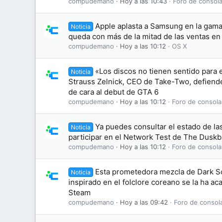
compudemano
Hoy a las 10:43
Foro de consola
Apple aplasta a Samsung en la gama 
Noticia
queda con más de la mitad de las ventas e
compudemano
Hoy a las 10:12
OS X
«Los discos no tienen sentido para 
Noticia
Strauss Zelnick, CEO de Take-Two, defiende 
de cara al debut de GTA 6
compudemano
Hoy a las 10:12
Foro de consola
Ya puedes consultar el estado de las
Noticia
participar en el Network Test de The Dusk
compudemano
Hoy a las 10:12
Foro de consola
Esta prometedora mezcla de Dark S
Noticia
inspirado en el folclore coreano se la ha 
Steam
compudemano
Hoy a las 09:42
Foro de consol