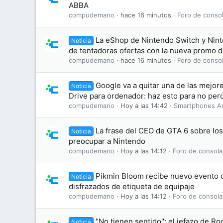
ABBA
compudemano
hace 16 minutos
Foro de consol
La eShop de Nintendo Switch y Nint
Noticia
de tentadoras ofertas con la nueva promo 
compudemano
hace 16 minutos
Foro de consol
Google va a quitar una de las mejo
Noticia
Drive para ordenador: haz esto para no perd
compudemano
Hoy a las 14:42
Smartphones A
La frase del CEO de GTA 6 sobre lo
Noticia
preocupar a Nintendo
compudemano
Hoy a las 14:12
Foro de consola
Pikmin Bloom recibe nuevo evento d
Noticia
disfrazados de etiqueta de equipaje
compudemano
Hoy a las 14:12
Foro de consola
"No tienen sentido": el jefazo de Ro
Noticia