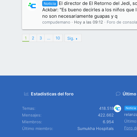
El director de El Retorno del Jedi, s
Noticia
Ackbar: "Es bueno decirles a los niños que
no son necesariamente guapas y q
compudemano
Hoy a las 09:12
Foro de consola
1
2
3
…
10
Sig.
Estadísticas del foro
Último
Temas
418.518
Noticia
relanz
Mensajes
422.662
Últim
Miembros
6.954
Foro d
Último miembro
Sumukha Hospitals