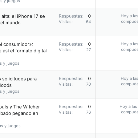
s y juegos
alta: el iPhone 17 se
Respuestas
0
Hoy a las
compud
Visitas
64
n el mundo
el consumidor»:
Respuestas
0
Hoy a las
compud
Visitas
27
así el formato digital
s y juegos
 solicitudes para
Respuestas
0
Hoy a las
compud
Visitas
70
bloods
s y juegos
ouls y The Witcher
Respuestas
0
Hoy a las
compud
Visitas
76
acabado pegando en
as y juegos