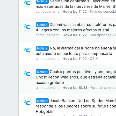
Sadie Sink confirma su aparición en 
Noticia
más esperadas de la nueva era de Marvel S
compudemano
Hoy a las 11:22
Foro de consola
Xiaomi va a cambiar sus teléfonos 
Noticia
4 llegará con los mejores efectos cristal
compudemano
Hoy a las 11:22
Smartphones An
No, la alarma del iPhone no suena s
Noticia
este ajuste es perfecto para compensarlo
compudemano
Hoy a las 11:22
OS X
Cuatro puntos positivos y uno negati
Noticia
Ghost Recon Wildlands, que estrena actuali
acceso gratuito
compudemano
Hoy a las 10:43
Foro de consola
Jacob Batalon, Ned de Spider-Man:
Noticia
responde a los rumores sobre su futura conv
Hobgoblin