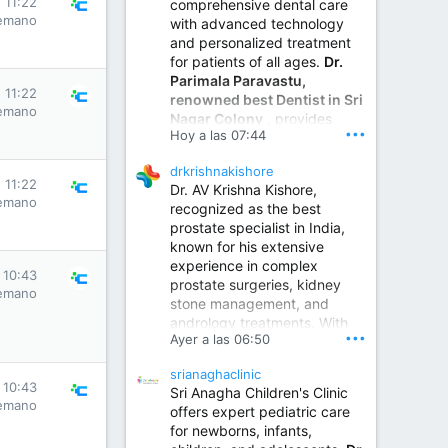
 11:22
comprehensive dental care
emano
with advanced technology
and personalized treatment
for patients of all ages.
Dr.
Parimala Paravastu,
 11:22
renowned best Dentist in Sri
emano
Nagar Colony
, provides
•••
Hoy a las 07:44
expert care for tooth pain,
gum disease, root canal
drkrishnakishore
treatment, dental implants,
 11:22
Dr. AV Krishna Kishore,
smile designing, cosmetic
emano
recognized as the best
dentistry.
prostate specialist in India,
known for his extensive
experience in complex
Sumukha Hospital | Ear, Nose & Throat, Dental & Maxillofacial Surgery Center
 10:43
prostate surgeries, kidney
emano
stone management, and
www.sumukhahospitals.co
andrology treatments. With
m
•••
Ayer a las 06:50
years of surgical practice and
a strong focus on minimally
srianaghaclinic
invasive and robotic
 10:43
Sri Anagha Children's Clinic
techniques.
emano
offers expert pediatric care
for newborns, infants,