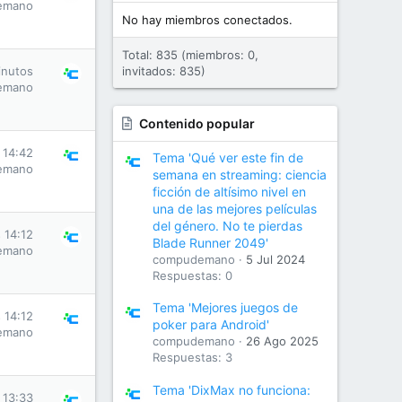
emano
No hay miembros conectados.
Total: 835 (miembros: 0,
inutos
invitados: 835)
emano
Contenido popular
 14:42
Tema 'Qué ver este fin de
emano
semana en streaming: ciencia
ficción de altísimo nivel en
una de las mejores películas
del género. No te pierdas
 14:12
Blade Runner 2049'
emano
compudemano
5 Jul 2024
Respuestas: 0
Tema 'Mejores juegos de
 14:12
poker para Android'
emano
compudemano
26 Ago 2025
Respuestas: 3
Tema 'DixMax no funciona:
 13:33