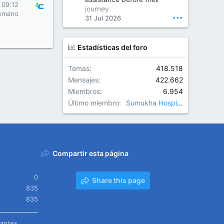
Orthopedic Surgeon in Kondapur | Best Orthopedic Doctor in Kondapur | Dr. M. Ranganath Reddy
 09:12
journey.
Consult Dr. M. Ranganath
emano
•••
31 Jul 2026
Reddy, the best...
www.drranganathreddy.co
Estadísticas del foro
m
Temas
418.518
Mensajes
422.662
Miembros
6.954
Último miembro
Sumukha Hospitals
Compartir esta página
0
Share this page
835
835
tantes