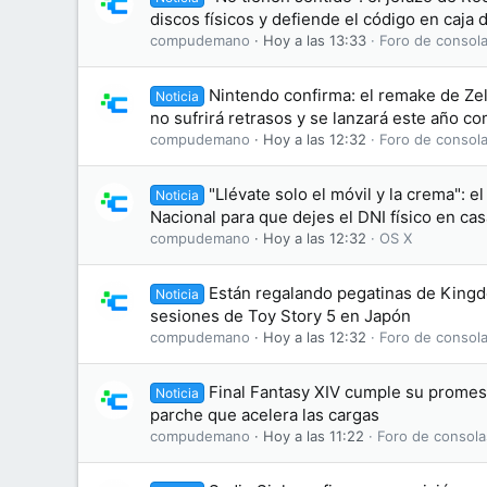
discos físicos y defiende el código en caja
compudemano
Hoy a las 13:33
Foro de consola
Nintendo confirma: el remake de Zel
Noticia
no sufrirá retrasos y se lanzará este año c
compudemano
Hoy a las 12:32
Foro de consola
"Llévate solo el móvil y la crema": el
Noticia
Nacional para que dejes el DNI físico en cas
compudemano
Hoy a las 12:32
OS X
Están regalando pegatinas de King
Noticia
sesiones de Toy Story 5 en Japón
compudemano
Hoy a las 12:32
Foro de consola
Final Fantasy XIV cumple su promesa
Noticia
parche que acelera las cargas
compudemano
Hoy a las 11:22
Foro de consola