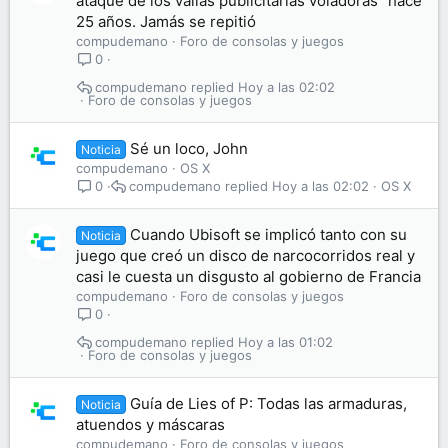
ataque de los vallas publicitarias voladoras" hace
25 años. Jamás se repitió
compudemano
Foro de consolas y juegos
0
compudemano
Hoy a las 02:02
Foro de consolas y juegos
Sé un loco, John
Noticia
compudemano
OS X
compudemano
Hoy a las 02:02
OS X
0
Cuando Ubisoft se implicó tanto con su
Noticia
juego que creó un disco de narcocorridos real y
casi le cuesta un disgusto al gobierno de Francia
compudemano
Foro de consolas y juegos
0
compudemano
Hoy a las 01:02
Foro de consolas y juegos
Guía de Lies of P: Todas las armaduras,
Noticia
atuendos y máscaras
compudemano
Foro de consolas y juegos