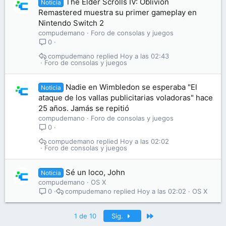
The Elder Scrolls IV: Oblivion
Noticia
Remastered muestra su primer gameplay en
Nintendo Switch 2
compudemano
Foro de consolas y juegos
0
compudemano
Hoy a las 02:43
Foro de consolas y juegos
Nadie en Wimbledon se esperaba "El
Noticia
ataque de los vallas publicitarias voladoras" hace
25 años. Jamás se repitió
compudemano
Foro de consolas y juegos
0
compudemano
Hoy a las 02:02
Foro de consolas y juegos
Sé un loco, John
Noticia
compudemano
OS X
compudemano
Hoy a las 02:02
OS X
0
Último
1 de 10
Sig.