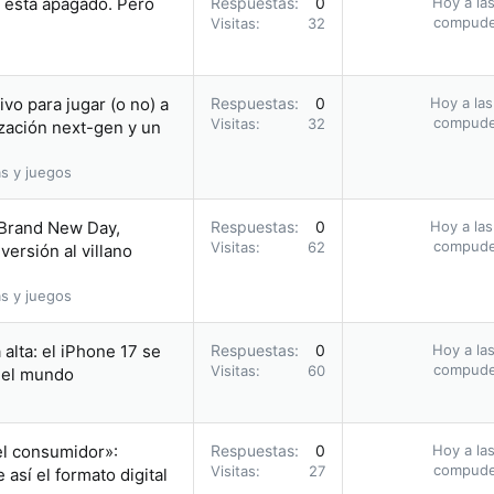
i está apagado. Pero
Respuestas
0
Hoy a las
compud
Visitas
32
vo para jugar (o no) a
Respuestas
0
Hoy a las
compud
Visitas
32
zación next-gen y un
s y juegos
 Brand New Day,
Respuestas
0
Hoy a las
compud
Visitas
62
ersión al villano
s y juegos
alta: el iPhone 17 se
Respuestas
0
Hoy a las
compud
Visitas
60
n el mundo
el consumidor»:
Respuestas
0
Hoy a las
compud
Visitas
27
así el formato digital