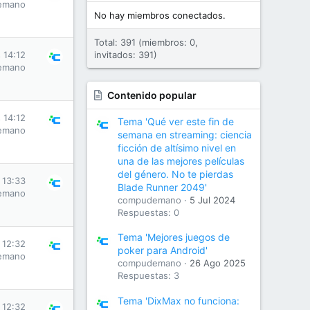
emano
No hay miembros conectados.
Total: 391 (miembros: 0,
 14:12
invitados: 391)
emano
Contenido popular
 14:12
Tema 'Qué ver este fin de
emano
semana en streaming: ciencia
ficción de altísimo nivel en
una de las mejores películas
del género. No te pierdas
 13:33
Blade Runner 2049'
emano
compudemano
5 Jul 2024
Respuestas: 0
Tema 'Mejores juegos de
 12:32
poker para Android'
emano
compudemano
26 Ago 2025
Respuestas: 3
Tema 'DixMax no funciona:
 12:32