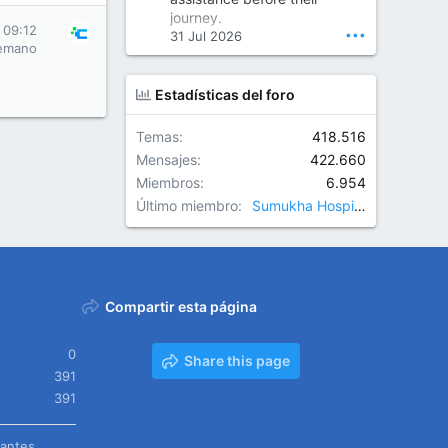
Orthopedic Surgeon in Kondapur | Best Orthopedic Doctor in Kondapur | Dr. M. Ranganath Reddy
journey.
Consult Dr. M. Ranganath
 09:12
•••
31 Jul 2026
Reddy, the best...
emano
www.drranganathreddy.co
Estadísticas del foro
m
Temas
418.516
Mensajes
422.660
Miembros
6.954
Último miembro
Sumukha Hospitals
Compartir esta página
0
Share this page
391
391
tantes