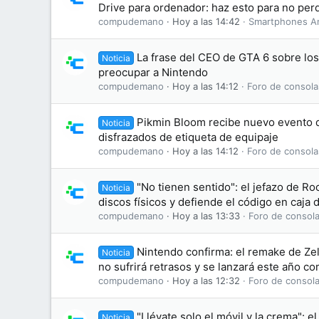
Drive para ordenador: haz esto para no perd
compudemano
Hoy a las 14:42
Smartphones A
La frase del CEO de GTA 6 sobre lo
Noticia
preocupar a Nintendo
compudemano
Hoy a las 14:12
Foro de consola
Pikmin Bloom recibe nuevo evento d
Noticia
disfrazados de etiqueta de equipaje
compudemano
Hoy a las 14:12
Foro de consola
"No tienen sentido": el jefazo de Ro
Noticia
discos físicos y defiende el código en caja
compudemano
Hoy a las 13:33
Foro de consola
Nintendo confirma: el remake de Zel
Noticia
no sufrirá retrasos y se lanzará este año c
compudemano
Hoy a las 12:32
Foro de consola
"Llévate solo el móvil y la crema": el
Noticia