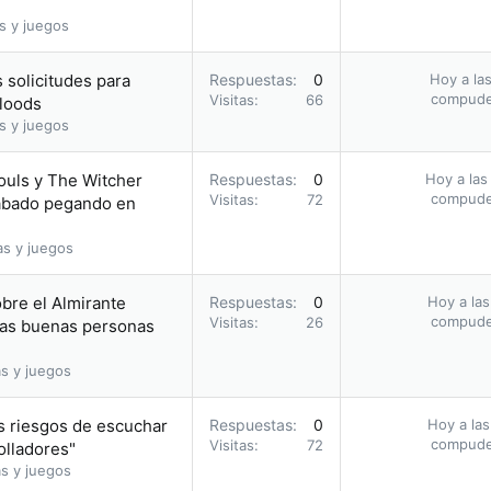
s y juegos
 solicitudes para
Respuestas
0
Hoy a las
compud
Visitas
66
bloods
s y juegos
ouls y The Witcher
Respuestas
0
Hoy a las
compud
Visitas
72
acabado pegando en
as y juegos
obre el Almirante
Respuestas
0
Hoy a las
compud
Visitas
26
 las buenas personas
s y juegos
s riesgos de escuchar
Respuestas
0
Hoy a las
compud
Visitas
72
olladores"
s y juegos