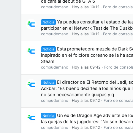
de cara al debut de GTA 6
compudemano
Hoy a las 10:12
Foro de consola
Ya puedes consultar el estado de las
Noticia
participar en el Network Test de The Dusk
compudemano
Hoy a las 10:12
Foro de consola
Esta prometedora mezcla de Dark S
Noticia
inspirado en el folclore coreano se la ha 
Steam
compudemano
Hoy a las 09:42
Foro de consol
El director de El Retorno del Jedi, s
Noticia
Ackbar: "Es bueno decirles a los niños que
no son necesariamente guapas y q
compudemano
Hoy a las 09:12
Foro de consola
Un ex de Dragon Age advierte de lo
Noticia
las quejas de los jugadores: "No son desarr
compudemano
Hoy a las 09:12
Foro de consola