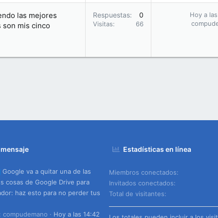
endo las mejores
Respuestas
0
Hoy a las
compud
Visitas
66
s son mis cinco
 mensaje
Estadísticas en línea
Google va a quitar una de las
Miembros conectados
s cosas de Google Drive para
Invitados conectados
dor: haz esto para no perder tus
Total de visitantes
o: compudemano
Hoy a las 14:42
Los totales pueden incluir a los visi