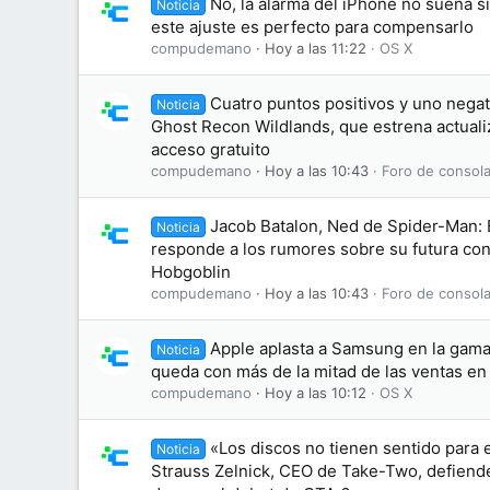
No, la alarma del iPhone no suena s
Noticia
este ajuste es perfecto para compensarlo
compudemano
Hoy a las 11:22
OS X
Cuatro puntos positivos y uno negati
Noticia
Ghost Recon Wildlands, que estrena actuali
acceso gratuito
compudemano
Hoy a las 10:43
Foro de consola
Jacob Batalon, Ned de Spider-Man:
Noticia
responde a los rumores sobre su futura conv
Hobgoblin
compudemano
Hoy a las 10:43
Foro de consola
Apple aplasta a Samsung en la gama 
Noticia
queda con más de la mitad de las ventas e
compudemano
Hoy a las 10:12
OS X
«Los discos no tienen sentido para 
Noticia
Strauss Zelnick, CEO de Take-Two, defiende 