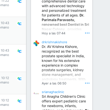
 11:22
comprehensive dental care
emano
with advanced technology
and personalized treatment
for patients of all ages.
Dr.
Parimala Paravastu,
 10:43
renowned best Dentist in Sri
emano
Nagar Colony
, provides
•••
Hoy a las 07:44
expert care for tooth pain,
gum disease, root canal
drkrishnakishore
treatment, dental implants,
Dr. AV Krishna Kishore,
smile designing, cosmetic
 10:43
recognized as the best
dentistry.
emano
prostate specialist in India,
known for his extensive
experience in complex
Sumukha Hospital | Ear, Nose & Throat, Dental & Maxillofacial Surgery Center
prostate surgeries, kidney
stone management, and
www.sumukhahospitals.co
 10:12
andrology treatments. With
m
emano
•••
Ayer a las 06:50
years of surgical practice and
a strong focus on minimally
srianaghaclinic
invasive and robotic
Sri Anagha Children's Clinic
techniques.
 10:12
offers expert pediatric care
emano
for newborns, infants,