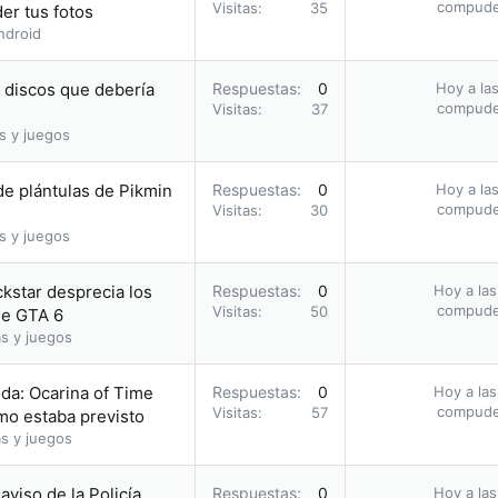
compud
Visitas
35
er tus fotos
ndroid
s discos que debería
Respuestas
0
Hoy a las
compud
Visitas
37
s y juegos
e plántulas de Pikmin
Respuestas
0
Hoy a las
compud
Visitas
30
s y juegos
ckstar desprecia los
Respuestas
0
Hoy a las
compud
Visitas
50
 de GTA 6
s y juegos
da: Ocarina of Time
Respuestas
0
Hoy a las
compud
Visitas
57
omo estaba previsto
s y juegos
 aviso de la Policía
Respuestas
0
Hoy a las