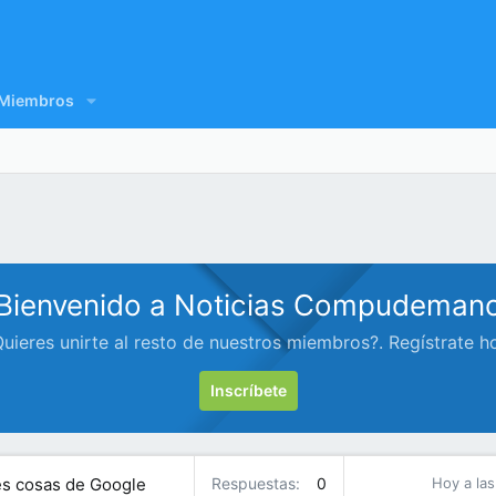
Miembros
Bienvenido a Noticias Compudeman
uieres unirte al resto de nuestros miembros?. Regístrate h
Inscríbete
res cosas de Google
Respuestas
0
Hoy a las