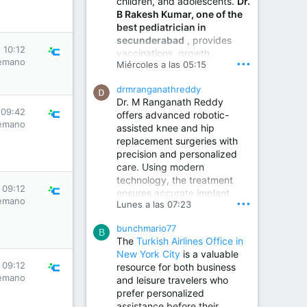
children, and adolescents.
Dr.
Best Urologist in Vijayawada | Urology Specialist in Vijayawada
B Rakesh Kumar, one of the
Dr. A. V. Krishna Kishore,
best pediatrician in
the Best Urologist...
secunderabad
, provides
 10:12
vaccinations, growth
www.drkrishnakishore.com
emano
•••
Miércoles a las 05:15
monitoring, newborn care,
treatment for childhood
drmranganathreddy
illnesses, nutrition guidance,
Dr. M Ranganath Reddy
and preventive healthcare in
 09:42
offers advanced robotic-
a child-friendly environment.
emano
assisted knee and hip
replacement surgeries with
precision and personalized
Children Hospital in Secunderabad | Best Pediatrician in Hyderabad | Neonatologist in Medchal
care. Using modern
Our pediatrician and
technology, the treatment
Neonatologist team at...
 09:12
ensures accurate implant
www.srianaghaclinic.com
emano
•••
Lunes a las 07:23
placement, reduced pain,
quicker recovery, and
bunchmario77
improved joint function,
B
The
Turkish Airlines Office in
helping patients return to an
New York City
is a valuable
active and comfortable
 09:12
resource for both business
lifestyle.
emano
and leisure travelers who
prefer personalized
assistance before their