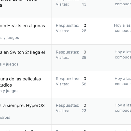
compud
Visitas
43
a
dom Hearts en algunas
Respuestas
0
Hoy a las
compud
Visitas
28
s y juegos
 en Switch 2: llega el
Respuestas
0
Hoy a las
compud
Visitas
39
s y juegos
una de las películas
Respuestas
0
Hoy a las
compud
Visitas
58
tudios
s y juegos
para siempre: HyperOS
Respuestas
0
Hoy a las
compud
Visitas
23
droid