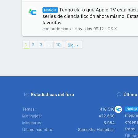
Tengo claro que Apple TV está haci
Noticia
series de ciencia ficción ahora mismo. Esta
favoritas
compudemano
Hoy a las 09:12
OS X
1
2
3
…
10
Sig.
Estadísticas del foro
Último
Temas
418.516
Noticia
mejore
Mensajes
422.660
ordena
Miembros
6.954
fotos
Último miembro
Sumukha Hospitals
Últim