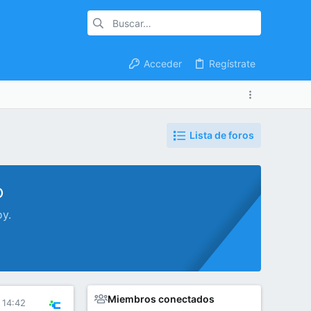
Acceder
Regístrate
Lista de foros
o
oy.
Miembros conectados
 14:42