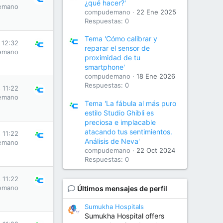
¿qué hacer?'
emano
compudemano
22 Ene 2025
Respuestas: 0
Tema 'Cómo calibrar y
 12:32
reparar el sensor de
emano
proximidad de tu
smartphone'
compudemano
18 Ene 2026
Respuestas: 0
 11:22
emano
Tema 'La fábula al más puro
estilo Studio Ghibli es
preciosa e implacable
atacando tus sentimientos.
 11:22
Análisis de Neva'
emano
compudemano
22 Oct 2024
Respuestas: 0
 11:22
emano
Últimos mensajes de perfil
Sumukha Hospitals
Sumukha Hospital offers