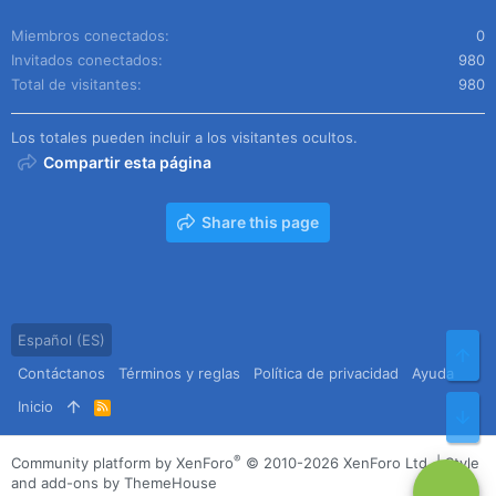
Miembros conectados
0
Invitados conectados
980
Total de visitantes
980
Los totales pueden incluir a los visitantes ocultos.
Compartir esta página
Share this page
Español (ES)
Arr
Contáctanos
Términos y reglas
Política de privacidad
Ayuda
Inicio
R
Pie
S
S
®
Community platform by XenForo
© 2010-2026 XenForo Ltd.
|
Style
and add-ons by ThemeHouse