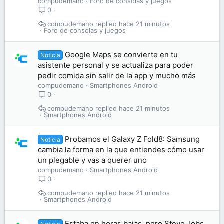
compudemano
Foro de consolas y juegos
0
compudemano
hace 21 minutos
Foro de consolas y juegos
Google Maps se convierte en tu
Noticia
asistente personal y se actualiza para poder
pedir comida sin salir de la app y mucho más
compudemano
Smartphones Android
0
compudemano
hace 21 minutos
Smartphones Android
Probamos el Galaxy Z Fold8: Samsung
Noticia
cambia la forma en la que entiendes cómo usar
un plegable y vas a querer uno
compudemano
Smartphones Android
0
compudemano
hace 21 minutos
Smartphones Android
Estaba en horas bajas, pero Steve Jobs