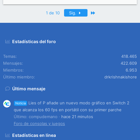
Último
1 de 10
Sig.
Estadísticas del foro
Temas
418.465
Mensajes
422.609
Miembros
6.953
Último miembro
drkrishnakishore
Último mensaje
Lies of P añade un nuevo modo gráfico en Switch 2
Noticia
que alcanza los 60 fps en portátil con su primer parche
Último: compudemano
hace 21 minutos
Foro de consolas y juegos
Estadísticas en línea