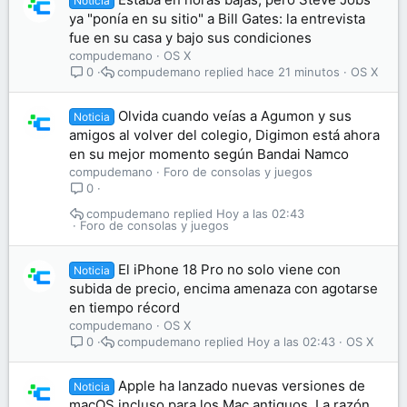
Noticia
ya "ponía en su sitio" a Bill Gates: la entrevista
fue en su casa y bajo sus condiciones
compudemano
OS X
compudemano
hace 21 minutos
OS X
0
Olvida cuando veías a Agumon y sus
Noticia
amigos al volver del colegio, Digimon está ahora
en su mejor momento según Bandai Namco
compudemano
Foro de consolas y juegos
0
compudemano
Hoy a las 02:43
Foro de consolas y juegos
El iPhone 18 Pro no solo viene con
Noticia
subida de precio, encima amenaza con agotarse
en tiempo récord
compudemano
OS X
compudemano
Hoy a las 02:43
OS X
0
Apple ha lanzado nuevas versiones de
Noticia
macOS incluso para los Mac antiguos. La razón