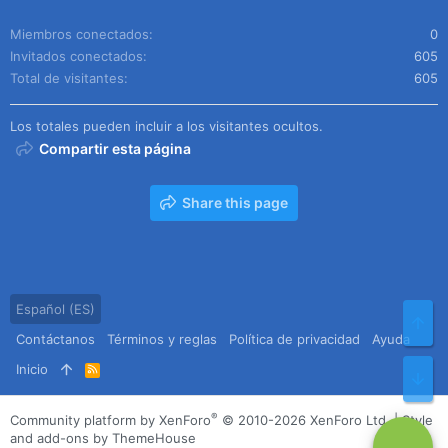
Miembros conectados
0
Invitados conectados
605
Total de visitantes
605
Los totales pueden incluir a los visitantes ocultos.
Compartir esta página
Share this page
Español (ES)
Arr
Contáctanos
Términos y reglas
Política de privacidad
Ayuda
Inicio
R
Pie
S
S
®
Community platform by XenForo
© 2010-2026 XenForo Ltd.
|
Style
and add-ons by ThemeHouse