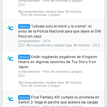
compudemano
Foro de consolas y juegos
0
compudemano
hace 38 minutos
Foro de consolas y juegos
"Llévate solo el móvil y la crema": el
Noticia
aviso de la Policía Nacional para que dejes el DNI
físico en casa
compudemano
OS X
compudemano
hace 38 minutos
OS X
0
Están regalando pegatinas de Kingdom
Noticia
Hearts en algunas sesiones de Toy Story 5 en
Japón
compudemano
Foro de consolas y juegos
0
compudemano
hace 38 minutos
Foro de consolas y juegos
Final Fantasy XIV cumple su promesa en
Noticia
Switch 2: llega el parche que acelera las cargas
compudemano
Foro de consolas y juegos