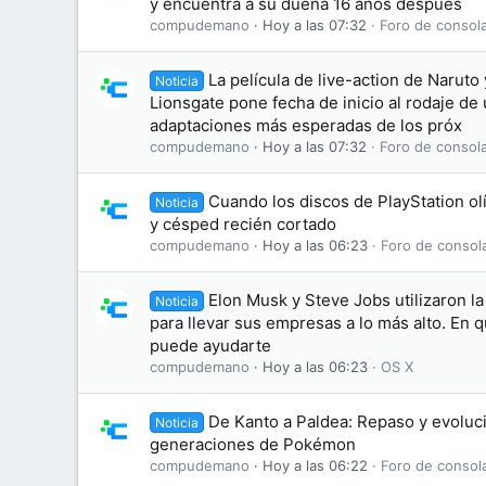
y encuentra a su dueña 16 años después
compudemano
Hoy a las 07:32
Foro de consol
La película de live-action de Naruto 
Noticia
Lionsgate pone fecha de inicio al rodaje de 
adaptaciones más esperadas de los próx
compudemano
Hoy a las 07:32
Foro de consol
Cuando los discos de PlayStation olí
Noticia
y césped recién cortado
compudemano
Hoy a las 06:23
Foro de consol
Elon Musk y Steve Jobs utilizaron l
Noticia
para llevar sus empresas a lo más alto. En 
puede ayudarte
compudemano
Hoy a las 06:23
OS X
De Kanto a Paldea: Repaso y evoluci
Noticia
generaciones de Pokémon
compudemano
Hoy a las 06:22
Foro de consol