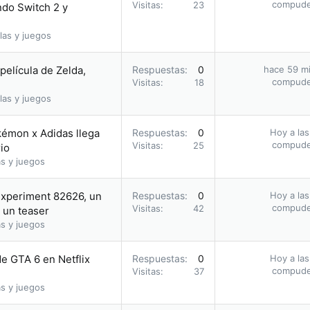
compud
Visitas
23
ndo Switch 2 y
las y juegos
película de Zelda,
Respuestas
0
hace 59 m
compud
Visitas
18
las y juegos
kémon x Adidas llega
Respuestas
0
Hoy a las
compud
Visitas
25
io
s y juegos
Experiment 82626, un
Respuestas
0
Hoy a las
compud
Visitas
42
 un teaser
s y juegos
de GTA 6 en Netflix
Respuestas
0
Hoy a las
compud
Visitas
37
s y juegos