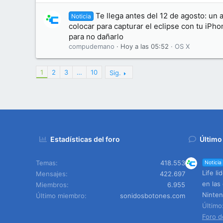
Te llega antes del 12 de agosto: un 
Noticia
colocar para capturar el eclipse con tu iPh
para no dañarlo
compudemano
Hoy a las 05:52
OS X
1
2
3
…
10
Sig.
Estadísticas del foro
Último
Temas
418.553
Noticia
Life l
Mensajes
422.697
en las
Miembros
6.955
Ninten
Último miembro
sonidosbotones.com
Últim
Foro d