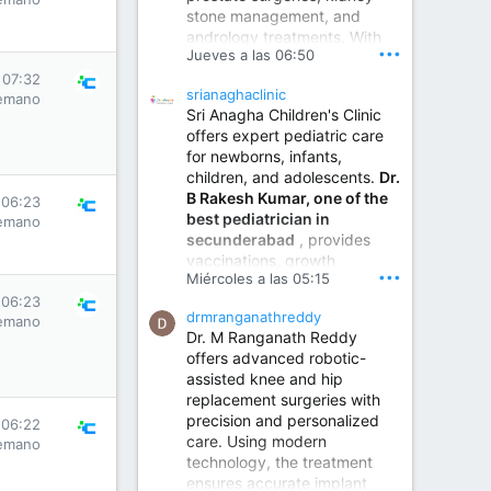
stone management, and
www.sumukhahospitals.co
andrology treatments. With
m
•••
Jueves a las 06:50
years of surgical practice and
a strong focus on minimally
 07:32
srianaghaclinic
invasive and robotic
emano
Sri Anagha Children's Clinic
techniques.
offers expert pediatric care
for newborns, infants,
children, and adolescents.
Dr.
Best Urologist in Vijayawada | Urology Specialist in Vijayawada
B Rakesh Kumar, one of the
 06:23
Dr. A. V. Krishna Kishore,
best pediatrician in
emano
the Best Urologist...
secunderabad
, provides
vaccinations, growth
www.drkrishnakishore.com
•••
Miércoles a las 05:15
monitoring, newborn care,
treatment for childhood
 06:23
drmranganathreddy
emano
illnesses, nutrition guidance,
Dr. M Ranganath Reddy
and preventive healthcare in
offers advanced robotic-
a child-friendly environment.
assisted knee and hip
replacement surgeries with
precision and personalized
Children Hospital in Secunderabad | Best Pediatrician in Hyderabad | Neonatologist in Medchal
 06:22
care. Using modern
emano
Our pediatrician and
technology, the treatment
Neonatologist team at...
ensures accurate implant
www.srianaghaclinic.com