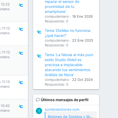
reparar el sensor de
 12:22
proximidad de tu
emano
smartphone'
compudemano
18 Ene 2026
Respuestas: 0
s 11:13
Tema 'DixMax no funciona:
emano
¿qué hacer?'
compudemano
22 Ene 2025
Respuestas: 0
s 11:13
Tema 'La fábula al más puro
emano
estilo Studio Ghibli es
preciosa e implacable
atacando tus sentimientos.
Análisis de Neva'
compudemano
22 Oct 2024
s 11:13
Respuestas: 0
emano
Últimos mensajes de perfil
 10:42
sonidosbotones.com
emano
S
Botones de Sonidos y Meme Soundboard Gratis