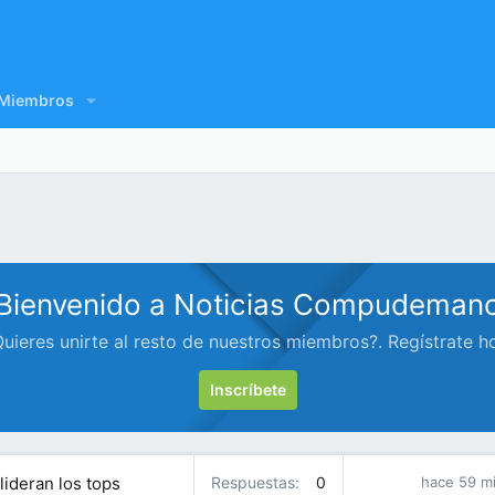
Miembros
Bienvenido a Noticias Compudeman
uieres unirte al resto de nuestros miembros?. Regístrate h
Inscríbete
ideran los tops
Respuestas
0
hace 59 m