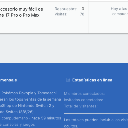
accesorio muy fácil de
Respuestas
0
Hoy a las
compud
Visitas
78
one 17 Pro o Pro Max
 mensaje
Estadísticas en línea
Pokémon Pokopia y Tomodachi
Miembros conectados
ideran los tops ventas de la semana
Invitados conectados
 eShop de Nintendo Switch 2 y
Total de visitantes
do Switch (8/8/26)
o: compudemano
hace 59 minutos
Los totales pueden incluir a los visi
e consolas y juegos
ocultos.