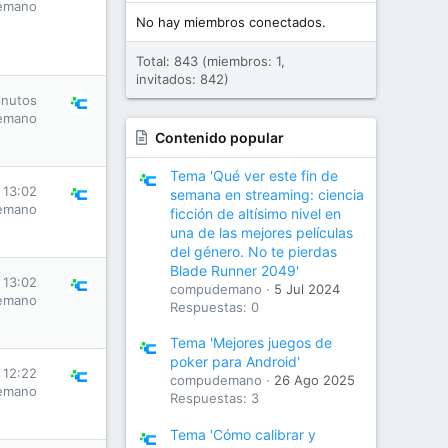
emano
No hay miembros conectados.
Total: 843 (miembros: 1,
invitados: 842)
inutos
emano
Contenido popular
Tema 'Qué ver este fin de
 13:02
semana en streaming: ciencia
emano
ficción de altísimo nivel en
una de las mejores películas
del género. No te pierdas
Blade Runner 2049'
 13:02
compudemano
5 Jul 2024
emano
Respuestas: 0
Tema 'Mejores juegos de
poker para Android'
 12:22
compudemano
26 Ago 2025
emano
Respuestas: 3
Tema 'Cómo calibrar y