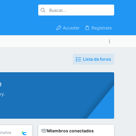
Acceder
Regístrate
Lista de foros
o
oy.
Miembros conectados
inutos