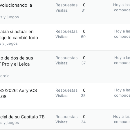
evolucionando la
Respuestas
0
Hoy a las
compud
Visitas
31
s y juegos
abía si actuar en
Respuestas
0
Hoy a la
compud
Visitas
60
Cage lo cambió todo
s y juegos
io de dos de sus
Respuestas
0
Hoy a la
compud
Visitas
37
 Pro y el Leica
droid
 32/2026: AerynOS
Respuestas
0
Hoy a la
compud
Visitas
38
6.08
icial de su Capítulo 7B
Respuestas
0
Hoy a las
compud
Visitas
34
s y juegos