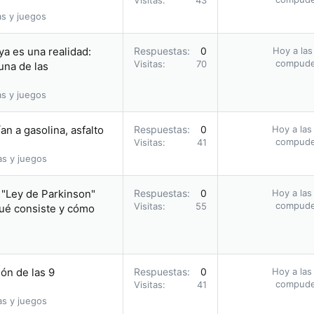
Visitas
43
as y juegos
ya es una realidad:
Respuestas
0
Hoy a las
compud
Visitas
70
una de las
as y juegos
an a gasolina, asfalto
Respuestas
0
Hoy a las
compud
Visitas
41
as y juegos
a "Ley de Parkinson"
Respuestas
0
Hoy a las
compud
Visitas
55
qué consiste y cómo
ón de las 9
Respuestas
0
Hoy a las
compud
Visitas
41
as y juegos