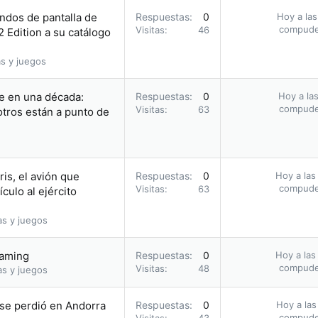
ndos de pantalla de
Respuestas
0
Hoy a las
compud
Visitas
46
 Edition a su catálogo
s y juegos
le en una década:
Respuestas
0
Hoy a las
compud
Visitas
63
otros están a punto de
ris, el avión que
Respuestas
0
Hoy a las
compud
Visitas
63
culo al ejército
as y juegos
eaming
Respuestas
0
Hoy a las
compud
Visitas
48
as y juegos
se perdió en Andorra
Respuestas
0
Hoy a las
compud