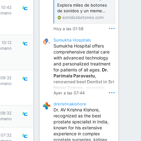
Explora miles de botones
 10:42
de sonidos y un meme...
emano
sonidosbotones.com
•••
Hoy a las 01:58
Sumukha Hospitals
 10:12
Sumukha Hospital offers
emano
comprehensive dental care
with advanced technology
and personalized treatment
for patients of all ages.
Dr.
Parimala Paravastu,
 09:32
renowned best Dentist in Sri
emano
Nagar Colony
, provides
•••
Ayer a las 07:44
expert care for tooth pain,
gum disease, root canal
drkrishnakishore
treatment, dental implants,
Dr. AV Krishna Kishore,
smile designing, cosmetic
 08:32
recognized as the best
dentistry.
emano
prostate specialist in India,
known for his extensive
experience in complex
Sumukha Hospital | Ear, Nose & Throat, Dental & Maxillofacial Surgery Center
 07:32
prostate surgeries, kidney
emano