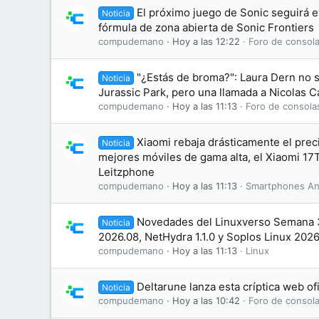
El próximo juego de Sonic seguirá 
Noticia
fórmula de zona abierta de Sonic Frontiers
compudemano
Hoy a las 12:22
Foro de consola
"¿Estás de broma?": Laura Dern no s
Noticia
Jurassic Park, pero una llamada a Nicolas 
compudemano
Hoy a las 11:13
Foro de consola
Xiaomi rebaja drásticamente el prec
Noticia
mejores móviles de gama alta, el Xiaomi 17T
Leitzphone
compudemano
Hoy a las 11:13
Smartphones An
Novedades del Linuxverso Semana
Noticia
2026.08, NetHydra 1.1.0 y Soplos Linux 202
compudemano
Hoy a las 11:13
Linux
Deltarune lanza esta críptica web of
Noticia
compudemano
Hoy a las 10:42
Foro de consola