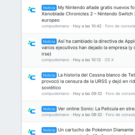
My Nintendo añade gratis nuevos fo
Noticia
Xenoblade Chronicles 2 – Nintendo Switch 2
europeo
compudemano
Hoy a las 10:42
Foro de consola
Así ha cambiado la directiva de App
Noticia
varios ejecutivos han dejado la empresa (y 
irse)
compudemano
Hoy a las 10:12
OS X
La historia del Cessna blanco de Tet
Noticia
provocó la censura de la URSS y dejó en ridí
soviético
compudemano
Hoy a las 09:32
Foro de consol
Ver online Sonic: La Pelicula en str
Noticia
compudemano
Hoy a las 08:32
Foro de consol
Un cartucho de Pokémon Diamante 
Noticia