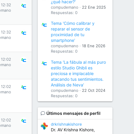
¿qué hacer?'
 12:32
compudemano
22 Ene 2025
emano
Respuestas: 0
Tema 'Cómo calibrar y
reparar el sensor de
 12:32
proximidad de tu
emano
smartphone'
compudemano
18 Ene 2026
Respuestas: 0
 12:02
Tema 'La fábula al más puro
emano
estilo Studio Ghibli es
preciosa e implacable
atacando tus sentimientos.
Análisis de Neva'
 12:02
compudemano
22 Oct 2024
emano
Respuestas: 0
Últimos mensajes de perfil
 12:02
drkrishnakishore
emano
Dr. AV Krishna Kishore,