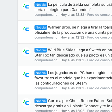
La película de Zelda completa su tri
Noticia
sería el elegido para Ganondorf
compudemano
Hoy a las 12:32
Foro de consola
Warner Bros. se niega a tirar la toal
Noticia
oficialmente la producción de una quinta pel
compudemano
Hoy a las 12:32
Foro de consola
Wild Blue Skies llega a Switch en o
Noticia
Star Fox tan descarado que su piloto es un 
compudemano
Hoy a las 12:02
Foro de consola
Los jugadores de PC han elegido su 
Noticia
favorita: es el modelo que ha experimentad
las configuraciones de Steam
compudemano
Hoy a las 12:02
Foro de consola
Corre a por Ghost Recon: Future Sol
Noticia
descargar gratis en Ubisoft Connect y te l
compudemano
Hoy a las 12:02
Foro de consola