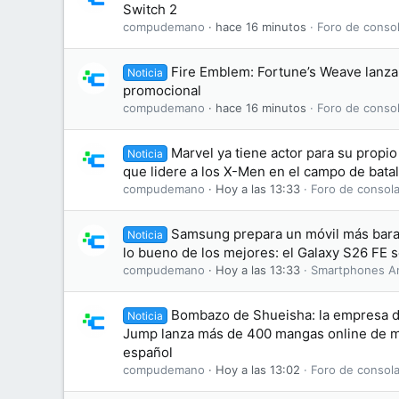
Switch 2
compudemano
hace 16 minutos
Foro de consol
Fire Emblem: Fortune’s Weave lanza 
Noticia
promocional
compudemano
hace 16 minutos
Foro de consol
Marvel ya tiene actor para su propi
Noticia
que lidere a los X-Men en el campo de batal
compudemano
Hoy a las 13:33
Foro de consola
Samsung prepara un móvil más bara
Noticia
lo bueno de los mejores: el Galaxy S26 FE se
compudemano
Hoy a las 13:33
Smartphones A
Bombazo de Shueisha: la empresa d
Noticia
Jump lanza más de 400 mangas online de ma
español
compudemano
Hoy a las 13:02
Foro de consola