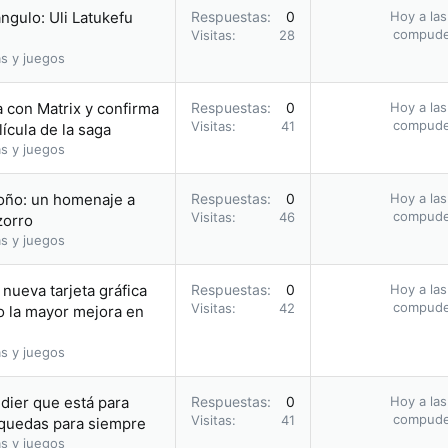
ángulo: Uli Latukefu
Respuestas
0
Hoy a las
compud
Visitas
28
s y juegos
la con Matrix y confirma
Respuestas
0
Hoy a las
compud
Visitas
41
ícula de la saga
s y juegos
toño: un homenaje a
Respuestas
0
Hoy a las
compud
Visitas
46
zorro
s y juegos
nueva tarjeta gráfica
Respuestas
0
Hoy a las
compud
Visitas
42
o la mayor mejora en
s y juegos
dier que está para
Respuestas
0
Hoy a las
compud
Visitas
41
o quedas para siempre
s y juegos