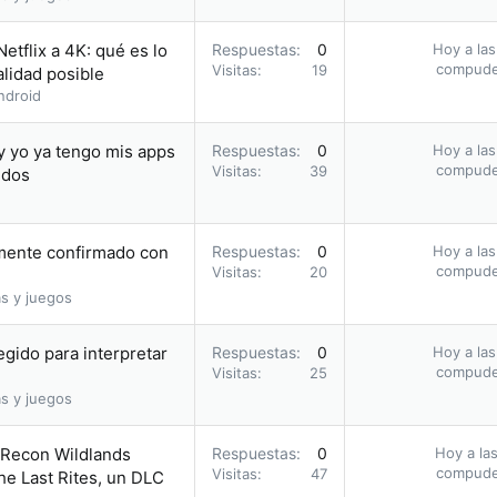
etflix a 4K: qué es lo
Respuestas
0
Hoy a las
compud
Visitas
19
alidad posible
ndroid
y yo ya tengo mis apps
Respuestas
0
Hoy a las
compud
Visitas
39
idos
amente confirmado con
Respuestas
0
Hoy a las
compud
Visitas
20
s y juegos
egido para interpretar
Respuestas
0
Hoy a las
compud
Visitas
25
s y juegos
 Recon Wildlands
Respuestas
0
Hoy a las
compud
Visitas
47
he Last Rites, un DLC