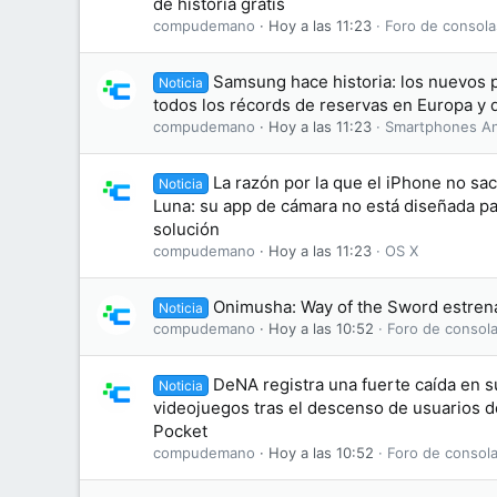
de historia gratis
compudemano
Hoy a las 11:23
Foro de consola
Samsung hace historia: los nuevos 
Noticia
todos los récords de reservas en Europa y 
compudemano
Hoy a las 11:23
Smartphones An
La razón por la que el iPhone no sa
Noticia
Luna: su app de cámara no está diseñada par
solución
compudemano
Hoy a las 11:23
OS X
Onimusha: Way of the Sword estrena 
Noticia
compudemano
Hoy a las 10:52
Foro de consola
DeNA registra una fuerte caída en 
Noticia
videojuegos tras el descenso de usuarios
Pocket
compudemano
Hoy a las 10:52
Foro de consola