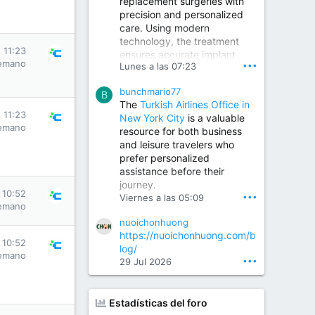
replacement surgeries with
precision and personalized
Children Hospital in Secunderabad | Best Pediatrician in Hyderabad | Neonatologist in Medchal
care. Using modern
Our pediatrician and
technology, the treatment
Neonatologist team at...
 11:23
ensures accurate implant
www.srianaghaclinic.com
emano
•••
Lunes a las 07:23
placement, reduced pain,
quicker recovery, and
bunchmario77
improved joint function,
B
The
Turkish Airlines Office in
helping patients return to an
 11:23
New York City
is a valuable
active and comfortable
emano
resource for both business
lifestyle.
and leisure travelers who
prefer personalized
assistance before their
Orthopedic Surgeon in Kondapur | Best Orthopedic Doctor in Kondapur | Dr. M. Ranganath Reddy
journey.
Consult Dr. M. Ranganath
 10:52
•••
Viernes a las 05:09
Reddy, the best...
emano
nuoichonhuong
www.drranganathreddy.co
https://nuoichonhuong.com/b
m
 10:52
log/
emano
•••
29 Jul 2026
Estadísticas del foro