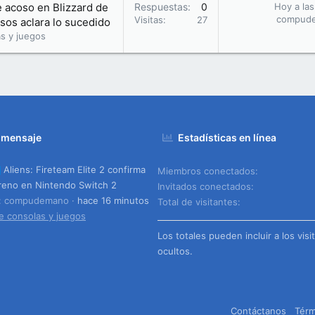
e acoso en Blizzard de
Respuestas
0
Hoy a las
compud
Visitas
27
sos aclara lo sucedido
s y juegos
 mensaje
Estadísticas en línea
Aliens: Fireteam Elite 2 confirma
Miembros conectados
reno en Nintendo Switch 2
Invitados conectados
o: compudemano
hace 16 minutos
Total de visitantes
e consolas y juegos
Los totales pueden incluir a los visi
ocultos.
Contáctanos
Térm