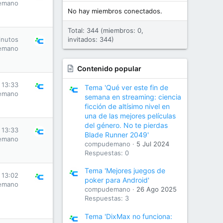
emano
No hay miembros conectados.
Total: 344 (miembros: 0,
inutos
invitados: 344)
emano
Contenido popular
 13:33
Tema 'Qué ver este fin de
emano
semana en streaming: ciencia
ficción de altísimo nivel en
una de las mejores películas
del género. No te pierdas
 13:33
Blade Runner 2049'
emano
compudemano
5 Jul 2024
Respuestas: 0
Tema 'Mejores juegos de
 13:02
poker para Android'
emano
compudemano
26 Ago 2025
Respuestas: 3
Tema 'DixMax no funciona: