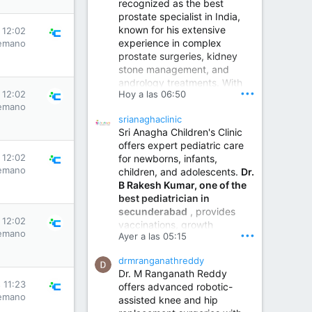
recognized as the best
prostate specialist in India,
known for his extensive
 12:02
experience in complex
emano
prostate surgeries, kidney
stone management, and
andrology treatments. With
•••
Hoy a las 06:50
 12:02
years of surgical practice and
emano
a strong focus on minimally
srianaghaclinic
invasive and robotic
Sri Anagha Children's Clinic
techniques.
offers expert pediatric care
 12:02
for newborns, infants,
emano
children, and adolescents.
Dr.
Best Urologist in Vijayawada | Urology Specialist in Vijayawada
B Rakesh Kumar, one of the
Dr. A. V. Krishna Kishore,
best pediatrician in
the Best Urologist...
secunderabad
, provides
 12:02
vaccinations, growth
www.drkrishnakishore.com
emano
•••
Ayer a las 05:15
monitoring, newborn care,
treatment for childhood
drmranganathreddy
illnesses, nutrition guidance,
Dr. M Ranganath Reddy
and preventive healthcare in
 11:23
offers advanced robotic-
a child-friendly environment.
emano
assisted knee and hip