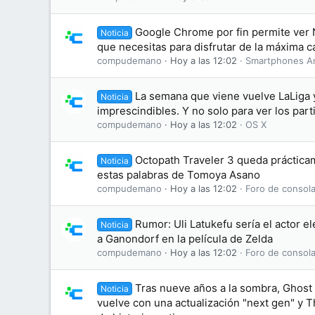
Google Chrome por fin permite ver N
Noticia
que necesitas para disfrutar de la máxima c
compudemano
Hoy a las 12:02
Smartphones A
La semana que viene vuelve LaLiga 
Noticia
imprescindibles. Y no solo para ver los part
compudemano
Hoy a las 12:02
OS X
Octopath Traveler 3 queda práctic
Noticia
estas palabras de Tomoya Asano
compudemano
Hoy a las 12:02
Foro de consola
Rumor: Uli Latukefu sería el actor el
Noticia
a Ganondorf en la película de Zelda
compudemano
Hoy a las 12:02
Foro de consola
Tras nueve años a la sombra, Ghost
Noticia
vuelve con una actualización "next gen" y T