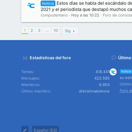
Estos días se habla del escándalo d
Noticia
2021 y el periodista que destapó muchos ca
compudemano
Hoy a las 10:22
Foro de consola
1
2
3
…
10
Sig.
Estadísticas del foro
Último
Temas
418.441
Noticia
su est
Mensajes
422.585
Últim
Miembros
6.953
Foro d
Último miembro
drkrishnakishore
Español (ES)