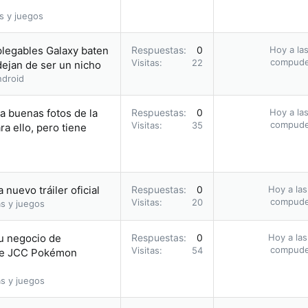
s y juegos
plegables Galaxy baten
Respuestas
0
Hoy a las
compud
Visitas
22
dejan de ser un nicho
droid
ca buenas fotos de la
Respuestas
0
Hoy a las
compud
Visitas
35
a ello, pero tiene
nuevo tráiler oficial
Respuestas
0
Hoy a las
compud
Visitas
20
s y juegos
su negocio de
Respuestas
0
Hoy a las
compud
Visitas
54
 de JCC Pokémon
s y juegos