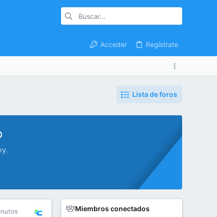
Acceder
Regístrate
Lista de foros
o
oy.
Miembros conectados
inutos