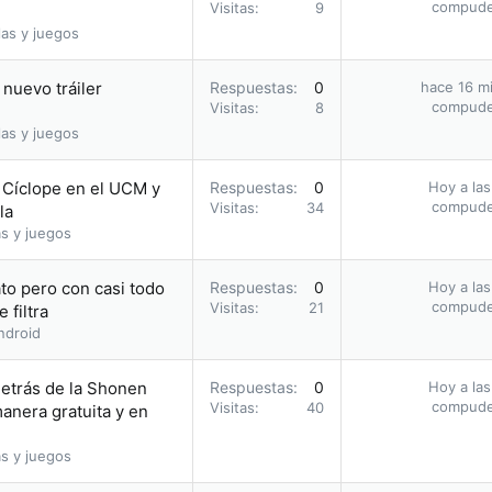
compud
Visitas
9
as y juegos
nuevo tráiler
Respuestas
0
hace 16 m
compud
Visitas
8
as y juegos
o Cíclope en el UCM y
Respuestas
0
Hoy a las
compud
Visitas
34
la
s y juegos
to pero con casi todo
Respuestas
0
Hoy a las
compud
Visitas
21
 filtra
ndroid
etrás de la Shonen
Respuestas
0
Hoy a las
compud
Visitas
40
nera gratuita y en
s y juegos