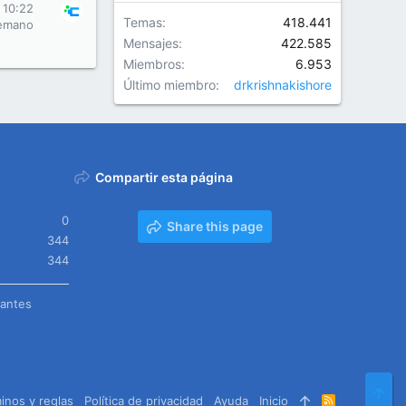
 10:22
Temas
418.441
emano
Mensajes
422.585
Miembros
6.953
Último miembro
drkrishnakishore
Compartir esta página
0
Share this page
344
344
tantes
Arr
inos y reglas
Política de privacidad
Ayuda
Inicio
R