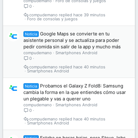
compudemano
Foro de consolas y juegos
0
compudemano
hace 39 minutos
Foro de consolas y juegos
Google Maps se convierte en tu
Noticia
asistente personal y se actualiza para poder
pedir comida sin salir de la app y mucho más
compudemano
Smartphones Android
0
compudemano
hace 40 minutos
Smartphones Android
Probamos el Galaxy Z Fold8: Samsung
Noticia
cambia la forma en la que entiendes cómo usar
un plegable y vas a querer uno
compudemano
Smartphones Android
0
compudemano
hace 40 minutos
Smartphones Android
Estaba en horas bajas, pero Steve Jobs