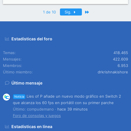
Último
1 de 10
Sig.
Estadísticas del foro
Temas
418.465
Mensajes
422.609
Miembros
6.953
Último miembro
drkrishnakishore
Último mensaje
Lies of P añade un nuevo modo gráfico en Switch 2
Noticia
que alcanza los 60 fps en portátil con su primer parche
Último: compudemano
hace 39 minutos
Foro de consolas y juegos
Estadísticas en línea