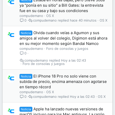
Noticia
ya "ponía en su sitio" a Bill Gates: la entrevista
fue en su casa y bajo sus condiciones
compudemano
OS X
compudemano
hace 40 minutos
OS X
0
Olvida cuando veías a Agumon y sus
Noticia
amigos al volver del colegio, Digimon está ahora
en su mejor momento según Bandai Namco
compudemano
Foro de consolas y juegos
0
compudemano
Hoy a las 02:43
Foro de consolas y juegos
El iPhone 18 Pro no solo viene con
Noticia
subida de precio, encima amenaza con agotarse
en tiempo récord
compudemano
OS X
compudemano
Hoy a las 02:43
OS X
0
Apple ha lanzado nuevas versiones de
Noticia
macOS incluso para los Mac antiguos. La razón