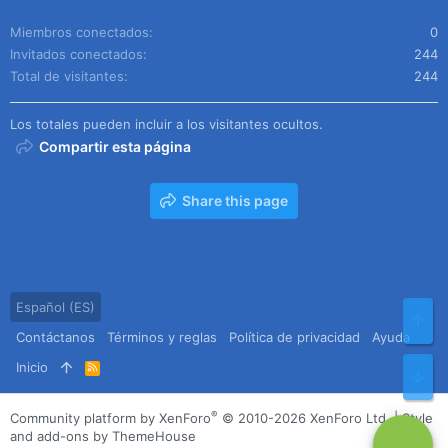
Miembros conectados
0
Invitados conectados
244
Total de visitantes
244
Los totales pueden incluir a los visitantes ocultos.
Compartir esta página
Share this page
Español (ES)
Arr
Contáctanos
Términos y reglas
Política de privacidad
Ayuda
Inicio
R
Pie
S
S
®
Community platform by XenForo
© 2010-2026 XenForo Ltd.
|
Style
and add-ons by ThemeHouse