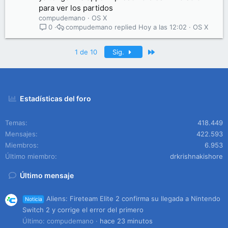
para ver los partidos
compudemano
OS X
compudemano
Hoy a las 12:02
OS X
0
Último
1 de 10
Sig.
Estadísticas del foro
Temas
418.449
Mensajes
422.593
Miembros
6.953
Último miembro
drkrishnakishore
Último mensaje
Aliens: Fireteam Elite 2 confirma su llegada a Nintendo
Noticia
Switch 2 y corrige el error del primero
Último: compudemano
hace 23 minutos