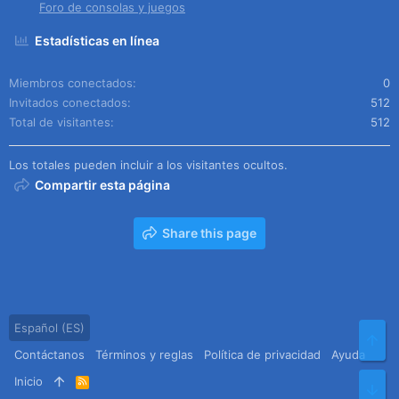
Foro de consolas y juegos
Estadísticas en línea
Miembros conectados
0
Invitados conectados
512
Total de visitantes
512
Los totales pueden incluir a los visitantes ocultos.
Compartir esta página
Share this page
Español (ES)
Arr
Contáctanos
Términos y reglas
Política de privacidad
Ayuda
Inicio
R
Pie
S