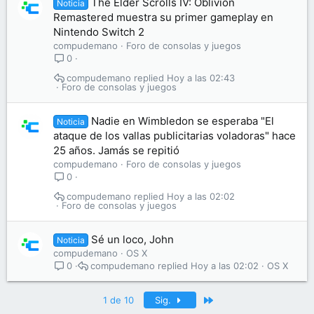
The Elder Scrolls IV: Oblivion
Noticia
Remastered muestra su primer gameplay en
Nintendo Switch 2
compudemano
Foro de consolas y juegos
0
compudemano
Hoy a las 02:43
Foro de consolas y juegos
Nadie en Wimbledon se esperaba "El
Noticia
ataque de los vallas publicitarias voladoras" hace
25 años. Jamás se repitió
compudemano
Foro de consolas y juegos
0
compudemano
Hoy a las 02:02
Foro de consolas y juegos
Sé un loco, John
Noticia
compudemano
OS X
compudemano
Hoy a las 02:02
OS X
0
Último
1 de 10
Sig.