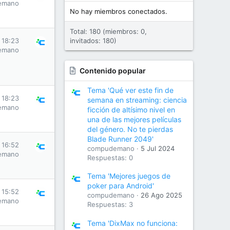
emano
No hay miembros conectados.
Total: 180 (miembros: 0,
 18:23
invitados: 180)
emano
Contenido popular
Tema 'Qué ver este fin de
 18:23
semana en streaming: ciencia
emano
ficción de altísimo nivel en
una de las mejores películas
del género. No te pierdas
Blade Runner 2049'
 16:52
compudemano
5 Jul 2024
emano
Respuestas: 0
Tema 'Mejores juegos de
poker para Android'
 15:52
compudemano
26 Ago 2025
emano
Respuestas: 3
Tema 'DixMax no funciona: