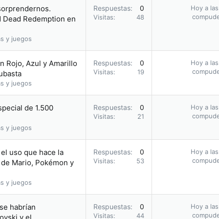
 sorprendernos.
Respuestas
0
Hoy a las
compud
Visitas
48
ed Dead Redemption en
s y juegos
 Rojo, Azul y Amarillo
Respuestas
0
Hoy a las
compud
Visitas
19
subasta
s y juegos
pecial de 1.500
Respuestas
0
Hoy a las
compud
Visitas
21
s y juegos
el uso que hace la
Respuestas
0
Hoy a las
compud
Visitas
53
 de Mario, Pokémon y
s y juegos
 se habrían
Respuestas
0
Hoy a las
compud
Visitas
44
vski y el