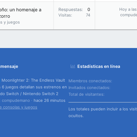
toño: un homenaje a
Respuestas
0
Hoy a las
compud
Visitas
74
zorro
s y juegos
 mensaje
Estadísticas en línea
Moonlighter 2: The Endless Vault
Miembros conectados
s 6 juegos detallan sus estrenos en
Invitados conectados
do Switch / Nintendo Switch 2
Total de visitantes
o: compudemano
hace 26 minutos
e consolas y juegos
Los totales pueden incluir a los visi
ocultos.