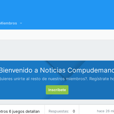
Miembros
Bienvenido a Noticias Compudeman
uieres unirte al resto de nuestros miembros?. Regístrate h
Inscríbete
otros 6 juegos detallan
Respuestas
0
hace 26 m