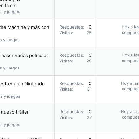
n la cin
s y juegos
 the Machine y más con
Respuestas
0
Hoy a las
compud
Visitas
25
s y juegos
hacer varias películas
Respuestas
0
Hoy a las
compud
Visitas
29
s y juegos
u estreno en Nintendo
Respuestas
0
Hoy a las
compud
Visitas
31
s y juegos
nuevo tráiler
Respuestas
0
Hoy a las
compud
Visitas
27
s y juegos