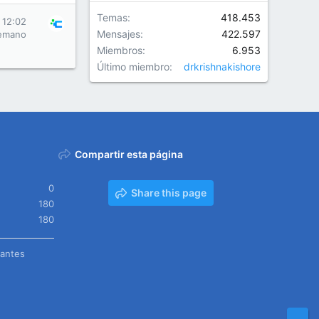
Temas
418.453
 12:02
Mensajes
422.597
emano
Miembros
6.953
Último miembro
drkrishnakishore
Compartir esta página
0
Share this page
180
180
tantes