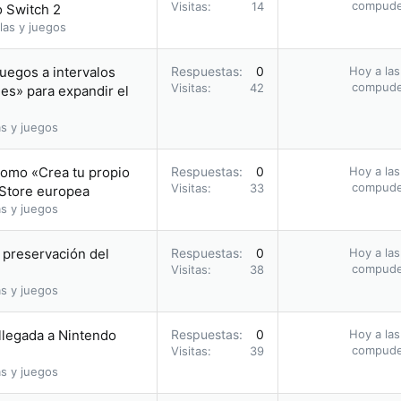
compud
Visitas
14
o Switch 2
las y juegos
uegos a intervalos
Respuestas
0
Hoy a las
compud
Visitas
42
les» para expandir el
s y juegos
romo «Crea tu propio
Respuestas
0
Hoy a las
compud
Visitas
33
 Store europea
s y juegos
a preservación del
Respuestas
0
Hoy a las
compud
Visitas
38
s y juegos
 llegada a Nintendo
Respuestas
0
Hoy a las
compud
Visitas
39
s y juegos