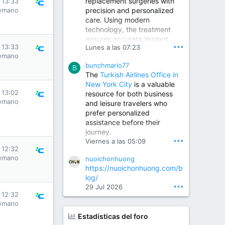
replacement surgeries with
 13:33
precision and personalized
emano
Children Hospital in Secunderabad | Best Pediatrician in Hyderabad | Neonatologist in Medchal
care. Using modern
Our pediatrician and
technology, the treatment
Neonatologist team at...
ensures accurate implant
www.srianaghaclinic.com
•••
 13:33
Lunes a las 07:23
placement, reduced pain,
emano
quicker recovery, and
bunchmario77
improved joint function,
B
The
Turkish Airlines Office in
helping patients return to an
New York City
is a valuable
active and comfortable
 13:02
resource for both business
lifestyle.
emano
and leisure travelers who
prefer personalized
assistance before their
Orthopedic Surgeon in Kondapur | Best Orthopedic Doctor in Kondapur | Dr. M. Ranganath Reddy
journey.
Consult Dr. M. Ranganath
•••
Viernes a las 05:09
Reddy, the best...
 12:32
emano
nuoichonhuong
www.drranganathreddy.co
https://nuoichonhuong.com/b
m
log/
•••
29 Jul 2026
 12:32
emano
Estadísticas del foro