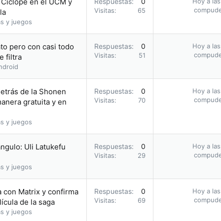
o Cíclope en el UCM y
Respuestas
0
Hoy a las
compud
Visitas
65
la
s y juegos
to pero con casi todo
Respuestas
0
Hoy a las
compud
Visitas
51
 filtra
ndroid
etrás de la Shonen
Respuestas
0
Hoy a las
compud
Visitas
70
nera gratuita y en
s y juegos
ángulo: Uli Latukefu
Respuestas
0
Hoy a las
compud
Visitas
29
s y juegos
la con Matrix y confirma
Respuestas
0
Hoy a las
compud
Visitas
69
ícula de la saga
s y juegos