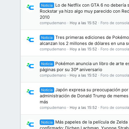
Lo de Netflix con GTA 6 no debería
Noticia
Rockstar ya hizo algo muy parecido con R
2010
compudemano
Hoy a las 15:52
Foro de consola
Tres primeras ediciones de Pokémon
Noticia
alcanzan los 2 millones de dólares en una 
compudemano
Hoy a las 15:52
Foro de consola
Pokémon anuncia un libro de arte es
Noticia
páginas por su 30º aniversario
compudemano
Hoy a las 15:52
Foro de consola
Japón expresa su preocupación por 
Noticia
administración de Donald Trump de memes
más
compudemano
Hoy a las 15:52
Foro de consola
Más papeles de la película de Zelda
Noticia
confirmado: Dichen Lachman, Yvonne Straho