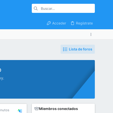
Acceder
Regístrate
Lista de foros
o
oy.
Miembros conectados
inutos