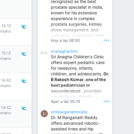
recognized as the best
prostate specialist in India,
known for his extensive
experience in complex
prostate surgeries, kidney
 15:12
stone management, and
emano
andrology treatments. With
•••
Hoy a las 06:50
years of surgical practice and
a strong focus on minimally
srianaghaclinic
invasive and robotic
 15:12
Sri Anagha Children's Clinic
techniques.
emano
offers expert pediatric care
for newborns, infants,
children, and adolescents.
Dr.
Best Urologist in Vijayawada | Urology Specialist in Vijayawada
B Rakesh Kumar, one of the
 14:42
Dr. A. V. Krishna Kishore,
best pediatrician in
emano
the Best Urologist...
secunderabad
, provides
vaccinations, growth
www.drkrishnakishore.com
•••
Ayer a las 05:15
monitoring, newborn care,
 14:42
treatment for childhood
drmranganathreddy
emano
illnesses, nutrition guidance,
Dr. M Ranganath Reddy
and preventive healthcare in
offers advanced robotic-
a child-friendly environment.
assisted knee and hip