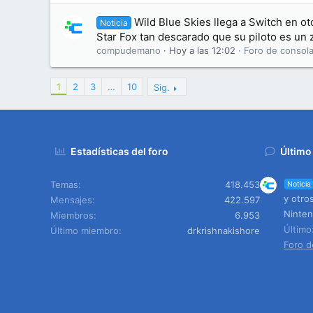
Wild Blue Skies llega a Switch en o
Noticia
Star Fox tan descarado que su piloto es un 
compudemano
Hoy a las 12:02
Foro de consola
1
2
3
…
10
Sig.
Estadísticas del foro
Último
Temas
418.453
Noticia
y otro
Mensajes
422.597
Ninten
Miembros
6.953
Últim
Último miembro
drkrishnakishore
Foro d