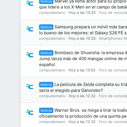
Marvel ya tiene actor para su propi
Noticia
que lidere a los X-Men en el campo de batal
compudemano
Hoy a las 13:33
Foro de consola
Samsung prepara un móvil más bara
Noticia
lo bueno de los mejores: el Galaxy S26 FE se
compudemano
Hoy a las 13:33
Smartphones A
Bombazo de Shueisha: la empresa d
Noticia
Jump lanza más de 400 mangas online de ma
español
compudemano
Hoy a las 13:02
Foro de consola
La película de Zelda completa su tri
Noticia
sería el elegido para Ganondorf
compudemano
Hoy a las 12:32
Foro de consola
Warner Bros. se niega a tirar la toal
Noticia
oficialmente la producción de una quinta pel
compudemano
Hoy a las 12:32
Foro de consola