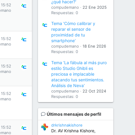
¿qué hacer?'
 15:52
compudemano
22 Ene 2025
emano
Respuestas: 0
Tema 'Cómo calibrar y
reparar el sensor de
proximidad de tu
 15:52
smartphone'
emano
compudemano
18 Ene 2026
Respuestas: 0
Tema 'La fábula al más puro
 15:52
estilo Studio Ghibli es
emano
preciosa e implacable
atacando tus sentimientos.
Análisis de Neva'
compudemano
22 Oct 2024
 15:52
Respuestas: 0
emano
Últimos mensajes de perfil
drkrishnakishore
 15:52
Dr. AV Krishna Kishore,
emano