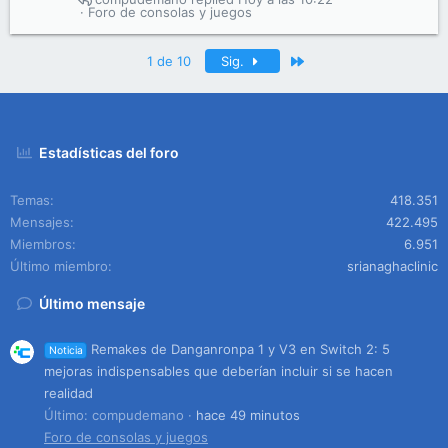
Foro de consolas y juegos
Último
1 de 10
Sig.
Estadísticas del foro
Temas
418.351
Mensajes
422.495
Miembros
6.951
Último miembro
srianaghaclinic
Último mensaje
Remakes de Danganronpa 1 y V3 en Switch 2: 5
Noticia
mejoras indispensables que deberían incluir si se hacen
realidad
Último: compudemano
hace 49 minutos
Foro de consolas y juegos