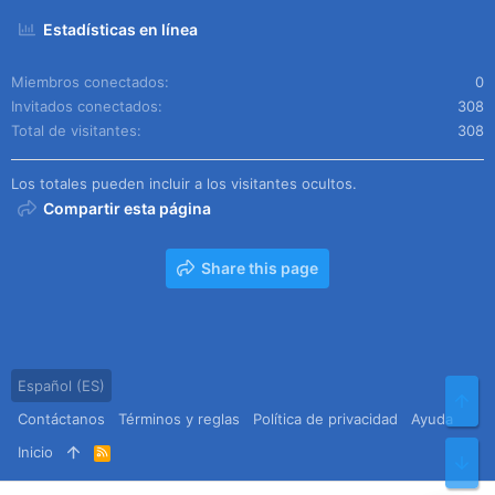
Estadísticas en línea
Miembros conectados
0
Invitados conectados
308
Total de visitantes
308
Los totales pueden incluir a los visitantes ocultos.
Compartir esta página
Share this page
Español (ES)
Arr
Contáctanos
Términos y reglas
Política de privacidad
Ayuda
Inicio
R
Pie
S
S