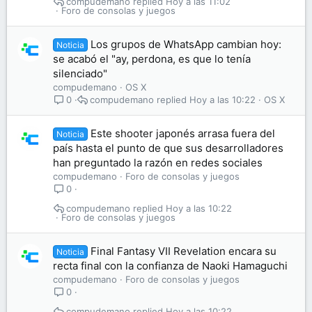
compudemano
Hoy a las 11:02
Foro de consolas y juegos
Los grupos de WhatsApp cambian hoy:
Noticia
se acabó el "ay, perdona, es que lo tenía
silenciado"
compudemano
OS X
compudemano
Hoy a las 10:22
OS X
0
Este shooter japonés arrasa fuera del
Noticia
país hasta el punto de que sus desarrolladores
han preguntado la razón en redes sociales
compudemano
Foro de consolas y juegos
0
compudemano
Hoy a las 10:22
Foro de consolas y juegos
Final Fantasy VII Revelation encara su
Noticia
recta final con la confianza de Naoki Hamaguchi
compudemano
Foro de consolas y juegos
0
compudemano
Hoy a las 10:22