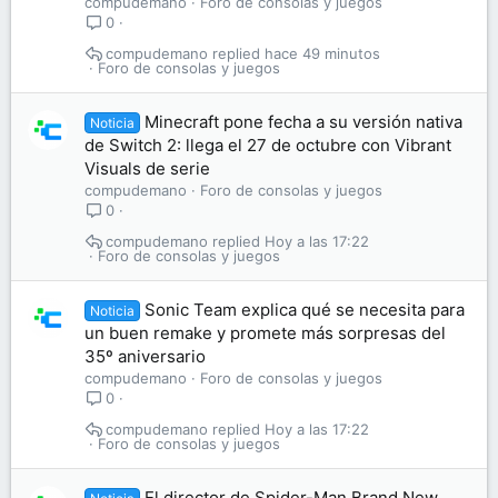
compudemano
Foro de consolas y juegos
0
compudemano
hace 49 minutos
Foro de consolas y juegos
Minecraft pone fecha a su versión nativa
Noticia
de Switch 2: llega el 27 de octubre con Vibrant
Visuals de serie
compudemano
Foro de consolas y juegos
0
compudemano
Hoy a las 17:22
Foro de consolas y juegos
Sonic Team explica qué se necesita para
Noticia
un buen remake y promete más sorpresas del
35º aniversario
compudemano
Foro de consolas y juegos
0
compudemano
Hoy a las 17:22
Foro de consolas y juegos
El director de Spider-Man Brand New