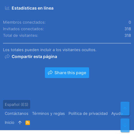
Estadísticas en línea
Miembros conectados
0
Invitados conectados
318
Total de visitantes
318
Los totales pueden incluir a los visitantes ocultos.
Compartir esta página
Share this page
Español (ES)
Arr
Contáctanos
Términos y reglas
Política de privacidad
Ayuda
Inicio
R
Pie
S
S