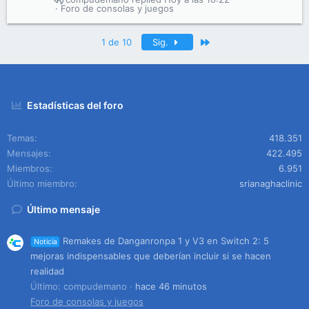
Foro de consolas y juegos
Último
1 de 10
Sig.
Estadísticas del foro
Temas
418.351
Mensajes
422.495
Miembros
6.951
Último miembro
srianaghaclinic
Último mensaje
Remakes de Danganronpa 1 y V3 en Switch 2: 5
Noticia
mejoras indispensables que deberían incluir si se hacen
realidad
Último: compudemano
hace 46 minutos
Foro de consolas y juegos