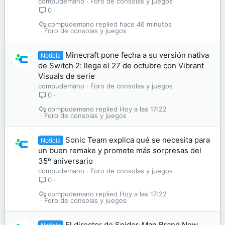
compudemano
Foro de consolas y juegos
0
compudemano
hace 46 minutos
Foro de consolas y juegos
Minecraft pone fecha a su versión nativa
Noticia
de Switch 2: llega el 27 de octubre con Vibrant
Visuals de serie
compudemano
Foro de consolas y juegos
0
compudemano
Hoy a las 17:22
Foro de consolas y juegos
Sonic Team explica qué se necesita para
Noticia
un buen remake y promete más sorpresas del
35º aniversario
compudemano
Foro de consolas y juegos
0
compudemano
Hoy a las 17:22
Foro de consolas y juegos
El director de Spider-Man Brand New