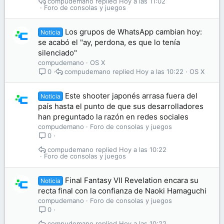
compudemano
Hoy a las 11:02
Foro de consolas y juegos
Los grupos de WhatsApp cambian hoy:
Noticia
se acabó el "ay, perdona, es que lo tenía
silenciado"
compudemano
OS X
compudemano
Hoy a las 10:22
OS X
0
Este shooter japonés arrasa fuera del
Noticia
país hasta el punto de que sus desarrolladores
han preguntado la razón en redes sociales
compudemano
Foro de consolas y juegos
0
compudemano
Hoy a las 10:22
Foro de consolas y juegos
Final Fantasy VII Revelation encara su
Noticia
recta final con la confianza de Naoki Hamaguchi
compudemano
Foro de consolas y juegos
0
compudemano
Hoy a las 10:22