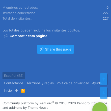
Miembros conectados
0
Invitados conectados
227
Total de visitantes
227
Los totales pueden incluir a los visitantes ocultos.
Compartir esta página
Share this page
Español (ES)
Arr
Contáctanos
Términos y reglas
Política de privacidad
Ayuda
Inicio
R
Pie
S
S
®
Community platform by XenForo
© 2010-2026 XenForo Ltd.
|
Style
and add-ons by ThemeHouse