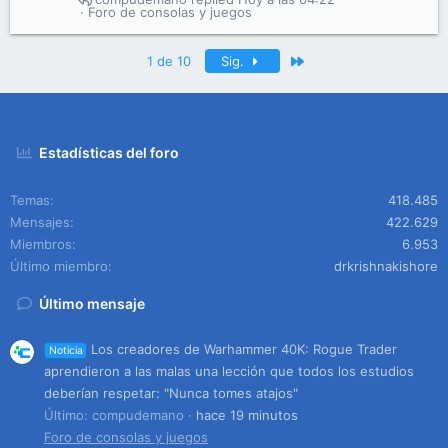
Foro de consolas y juegos
Último
1 de 10
Sig.
Estadísticas del foro
Temas
418.485
Mensajes
422.629
Miembros
6.953
Último miembro
drkrishnakishore
Último mensaje
Los creadores de Warhammer 40K: Rogue Trader
Noticia
aprendieron a las malas una lección que todos los estudios
deberían respetar: "Nunca tomes atajos"
Último: compudemano
hace 19 minutos
Foro de consolas y juegos