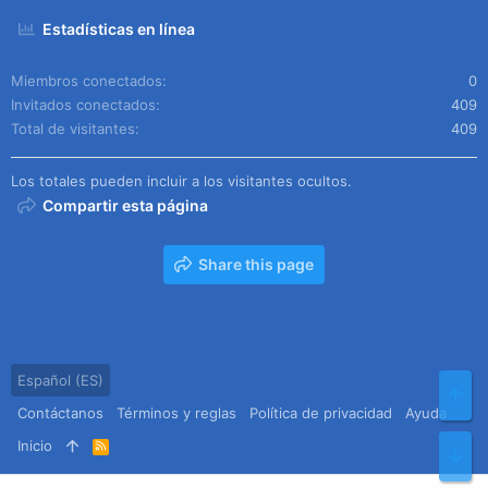
Estadísticas en línea
Miembros conectados
0
Invitados conectados
409
Total de visitantes
409
Los totales pueden incluir a los visitantes ocultos.
Compartir esta página
Share this page
Español (ES)
Arr
Contáctanos
Términos y reglas
Política de privacidad
Ayuda
Inicio
R
Pie
S
S