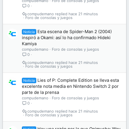
compudemano
Foro de consolas y juegos
0
compudemano
hace 21 minutos
Foro de consolas y juegos
Esta escena de Spider-Man 2 (2004)
Noticia
inspiró a Okami: así lo ha confirmado Hideki
Kamiya
compudemano
Foro de consolas y juegos
0
compudemano
hace 21 minutos
Foro de consolas y juegos
Lies of P: Complete Edition se lleva esta
Noticia
excelente nota media en Nintendo Switch 2 por
parte de la prensa
compudemano
Foro de consolas y juegos
0
compudemano
hace 21 minutos
Foro de consolas y juegos
Hay una razón por la que Onimusha: Way