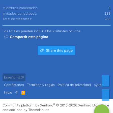
Miembros conectados
0
Invitados conectados
288
Total de visitantes
288
Los totales pueden incluir a los visitantes ocultos.
Compartir esta página
Share this page
Español (ES)
Arr
Contáctanos
Términos y reglas
Política de privacidad
Ayuda
Inicio
R
Pie
S
S
®
Community platform by XenForo
© 2010-2026 XenForo Ltd.
|
Style
and add-ons by ThemeHouse