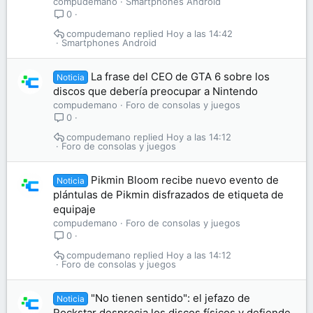
compudemano
Smartphones Android
0
compudemano
Hoy a las 14:42
Smartphones Android
La frase del CEO de GTA 6 sobre los
Noticia
discos que debería preocupar a Nintendo
compudemano
Foro de consolas y juegos
0
compudemano
Hoy a las 14:12
Foro de consolas y juegos
Pikmin Bloom recibe nuevo evento de
Noticia
plántulas de Pikmin disfrazados de etiqueta de
equipaje
compudemano
Foro de consolas y juegos
0
compudemano
Hoy a las 14:12
Foro de consolas y juegos
"No tienen sentido": el jefazo de
Noticia
Rockstar desprecia los discos físicos y defiende