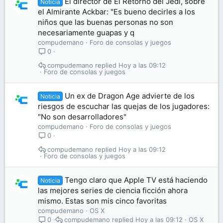
El director de El Retorno del Jedi, sobre
Noticia
el Almirante Ackbar: "Es bueno decirles a los
niños que las buenas personas no son
necesariamente guapas y q
compudemano
Foro de consolas y juegos
0
compudemano
Hoy a las 09:12
Foro de consolas y juegos
Un ex de Dragon Age advierte de los
Noticia
riesgos de escuchar las quejas de los jugadores:
"No son desarrolladores"
compudemano
Foro de consolas y juegos
0
compudemano
Hoy a las 09:12
Foro de consolas y juegos
Tengo claro que Apple TV está haciendo
Noticia
las mejores series de ciencia ficción ahora
mismo. Estas son mis cinco favoritas
compudemano
OS X
compudemano
Hoy a las 09:12
OS X
0