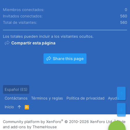
Miembros conectados
0
Invitados conectados
560
Total de visitantes
560
Los totales pueden incluir a los visitantes ocultos.
Compartir esta página
Share this page
Español (ES)
Arr
Contáctanos
Términos y reglas
Política de privacidad
Ayuda
Inicio
R
Pie
S
S
®
Community platform by XenForo
© 2010-2026 XenForo Ltd.
|
Style
and add-ons by ThemeHouse