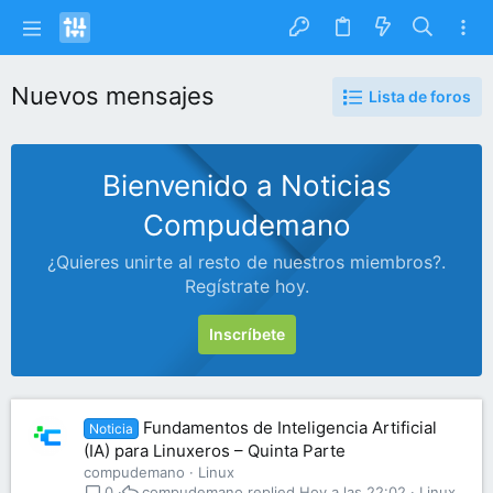
Nuevos mensajes
Lista de foros
Bienvenido a Noticias
Compudemano
¿Quieres unirte al resto de nuestros miembros?.
Regístrate hoy.
Inscríbete
Fundamentos de Inteligencia Artificial
Noticia
(IA) para Linuxeros – Quinta Parte
compudemano
Linux
compudemano
Hoy a las 22:02
Linux
0